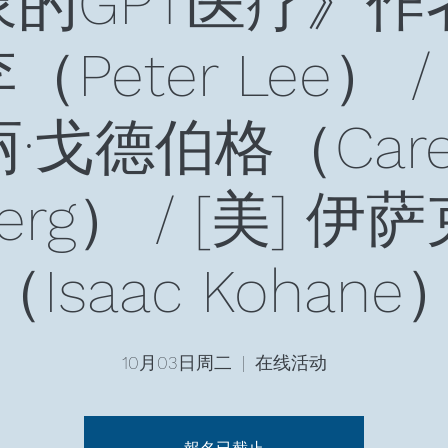
的GPT医疗》作者:
Peter Lee） /
丽·戈德伯格（Care
berg） / [美] 伊
（Isaac Kohane
10月03日周二
  |  
在线活动