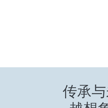
小众引领/大众认可/小众崛起
zhangjiaweistudio@gmail.com
小众行为学研究基金
张家卫工作室
传承与