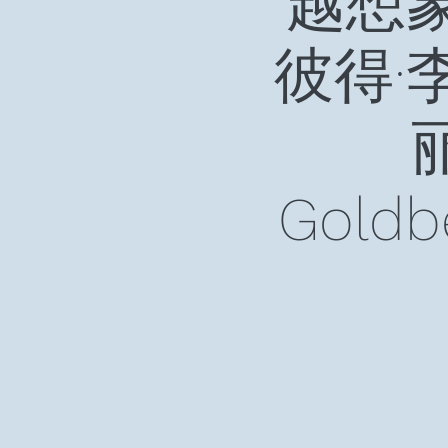
越想象
彼得·李（
Gold