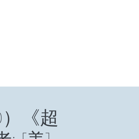
登入
福箴言
《阿特拉斯耸耸肩》
Online Orders (New)
0）《超