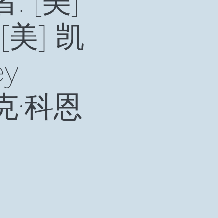
 [美]
 [美] 凯
y
萨克·科恩
）