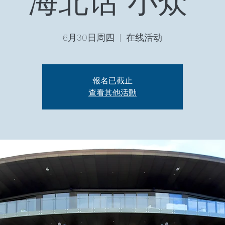
海北话“小众”
6月30日周四
  |  
在线活动
報名已截止
查看其他活動