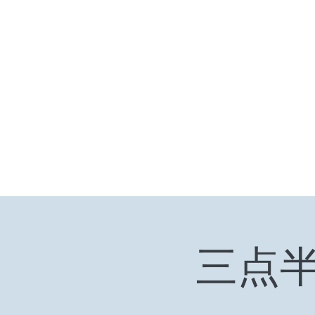
小众引领/大众认可/小众崛起
zhangjiaweistudio@gmail.com
小众行为学研究基金
张家卫工作室
三点半