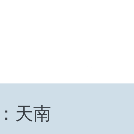
登入
福箴言
《阿特拉斯耸耸肩》
Online Orders (New)
）：天南