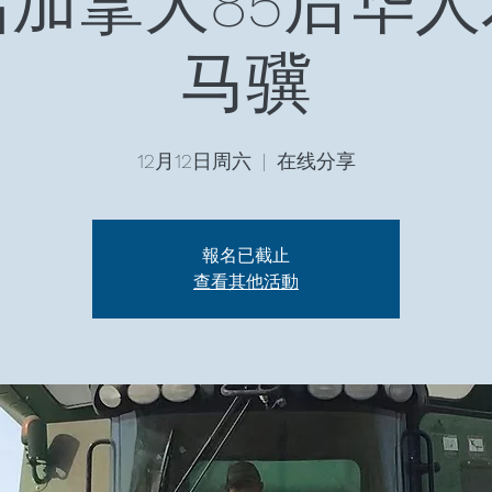
加拿大85后华
马骥
12月12日周六
  |  
在线分享
報名已截止
查看其他活動