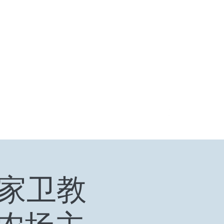
登入
福箴言
《阿特拉斯耸耸肩》
Online Orders (New)
张家卫教