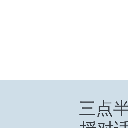
小众引领/大众认可/小众崛起
zhangjiaweistudio@gmail.com
小众行为学研究基金
张家卫工作室
三点半