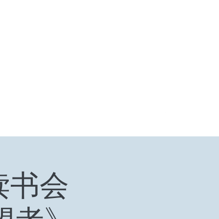
登入
福箴言
《阿特拉斯耸耸肩》
Online Orders (New)
读书会