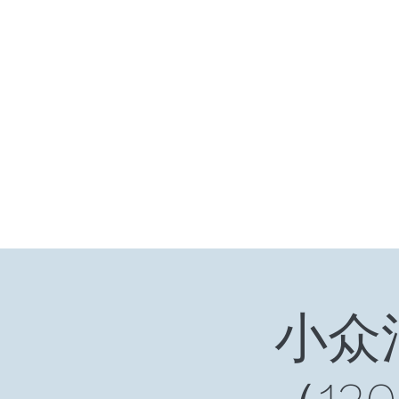
小众引领/大众认可/小众崛起
zhangjiaweistudio@gmail.com
小众行为学研究基金
张家卫工作室
小众