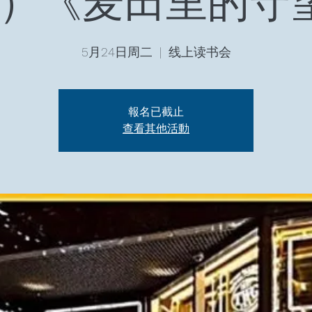
30）《麦田里的守
5月24日周二
  |  
线上读书会
報名已截止
查看其他活動