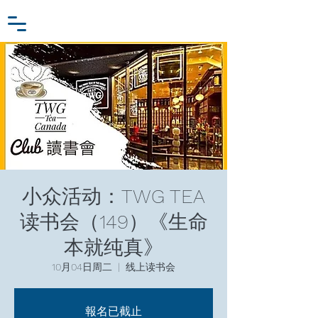
小众行为学研究基金
登入
张家卫工作室
小众活动：TWG TEA
读书会（149）《生命
本就纯真》
10月04日周二
  |  
线上读书会
報名已截止