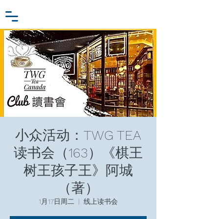
小众行为学研究基金
登入
张家卫工作室
小众活动：TWG TEA
读书会（163）《棋王
树王孩子王》阿城
（著）
1月17日周二
  |  
线上读书会