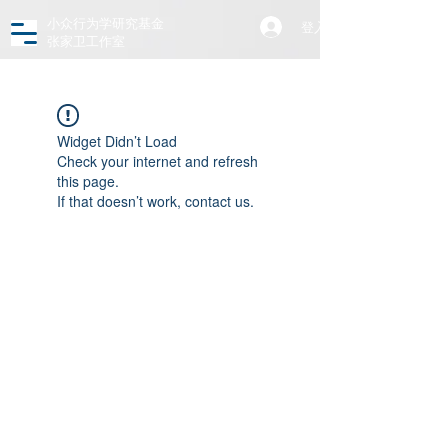
小众行为学研究基金
登入
张家卫工作室
Widget Didn’t Load
Check your internet and refresh
this page.
If that doesn’t work, contact us.