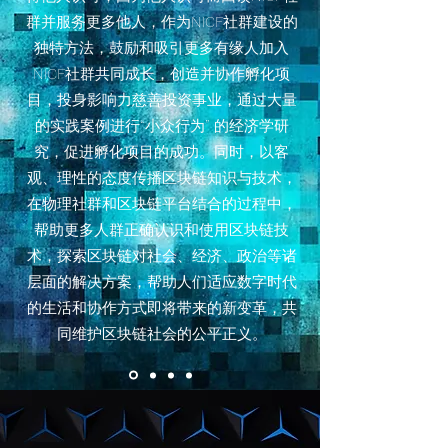
群并服务更多他人，作为NICF社群建设的
独特方法，鼓励和吸引更多有缘人加入
NICF社群共同成长，创造并协作孵化项
目，投身影响力慈善投资事业，通过大量
的实践案例进行“小众行为” 的经济学研
究，促进孵化项目的成功。同时，以客
观、理性的态度传播区块链知识与技术，
在物理社群和区块链平台结合的过程中，
帮助更多人群正确认识和使用区块链技
术，探索区块链对社会、经济、政治等诸
层面的解决方案，帮助人们适应数字时代
的生活和协作方式即将带来的新变革，共
同维护区块链社会的公平正义。