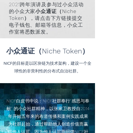
2021跨年演讲及参与过小众活动
的小众大家
小众通证（Niche
Token）
，请点击下方链接提交
电子钱包、邮箱等信息，小众工
作室将悉数派发。
小众通证（Niche Token）
NICF的目标是以区块链为技术架构，建设一个全
球性的非营利性的分布式自治社群。
NICF白皮书中说：NICF社群奉行“感恩与奉
献” 的小众社群精神，以张家卫教授自2014
年开始五年来的布道传播和案例实践成果
为社群起始，通过帮助他人创造价值而赢
得他人认可，因为他人认可而回馈NICF社