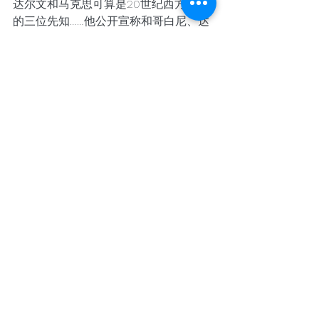
达尔文和马克思可算是20世纪西方思潮
的三位先知……他公开宣称和哥白尼、达
尔文站在同一线上，向人们幼稚的自我
中心挑战，希望唤醒人类，使之迈向成
熟的自知之明。他对人类的本性和必然
的灾难充满了悲观的结论，但在这种悲
观的宿命论中却存在着一丝的希望，希
望人们能以理智面对自己的潜意识和黑
暗的本性，唯有如此才能扭转人类的命
运。” 
弗洛伊德在早期的时候，把人格分为潜
意识、前意识和意识三个层次。在晚
期，他进一步提出了新的人格学说，提
出人格是由本我、自我和超我三个部分
组成。本我按照快乐原则行事，自我按
照现实原则行事，超我按照至善原则行
事。精神分析心理学的研究对象事实上
就是研究这三部分的内容和相互关系。