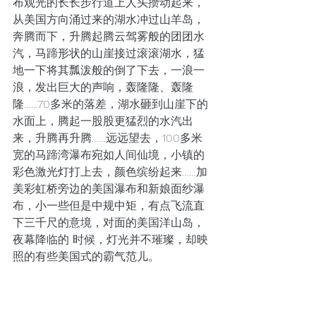
布观光的长长步行道上人头攒动起来，
从美国方向涌过来的湖水冲过山羊岛，
奔腾而下，升腾起腾云驾雾般的团团水
汽，马蹄形状的山崖接过滚滚湖水，猛
地一下将其瓢泼般的倒了下去，一浪一
浪，发出巨大的声响，轰隆隆、轰隆
隆……70多米的落差，湖水砸到山崖下的
水面上，腾起一股股更猛烈的水汽出
来，升腾再升腾……远远望去，100多米
宽的马蹄湾瀑布宛如人间仙境，小镇的
彩色激光灯打上去，颜色缤纷起来……加
美彩虹桥旁边的美国瀑布和新娘面纱瀑
布，小一些但是中规中矩，有点飞流直
下三千尺的意境，对面的美国洋山岛，
夜幕降临的 时候，灯光并不璀璨，却映
照的有些美国式的霸气范儿。