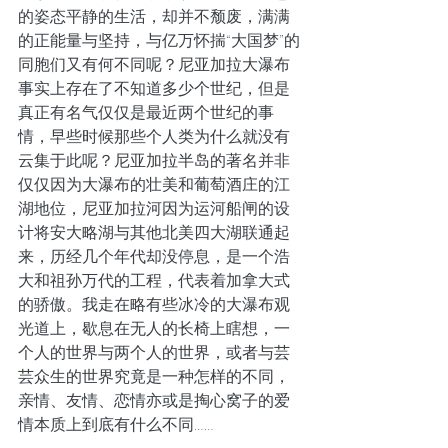
的姿态平静的生活，却并不颓废，满满
的正能量与坚持，与亿万怀揣“大国梦”的
同胞们又有何不同呢？尼亚加拉大瀑布
事实上存在了不知道多少个世纪，但是
真正有名气仅仅是最近两个世纪的事
情，早些时候那些个人类为什么就没有
云集于此呢？尼亚加拉半岛的著名并非
仅仅因为大瀑布的壮美和葡萄酒庄的江
湖地位，尼亚加拉河因为运河船闸的设
计将安大略湖与其他北美四大湖联通起
来，历经几个年代却没停息，是一个浩
大和祖孙万代的工程，代表着加拿大式
的骄傲。我走在略有些冰冷的大瀑布观
光道上，歇息在无人的长椅上瞎想，一
个人的世界与两个人的世界，或者与芸
芸众生的世界究竟是一种怎样的不同，
亲情、友情、恋情亦或是掏心窝子的爱
情本质上到底有什么不同……