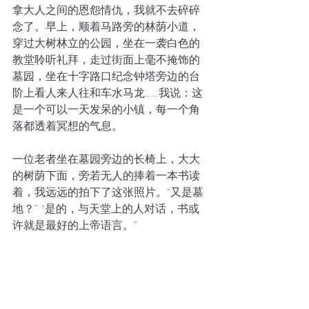
拿大人之间的恩怨情仇，我就不去碎碎
念了。早上，顺着马路旁的林荫小道，
穿过大树林立的公园，坐在一袭白色的
教堂聆听礼拜，走过街面上毫不掩饰的
墓园，坐在十字路口纪念钟塔旁边的台
阶上看人来人往和车水马龙……我说：这
是一个可以一天发呆的小镇，每一个角
落都透着冥想的气息。
一位老者坐在墓园旁边的长椅上，大大
的树荫下面，旁若无人的捧着一本书读
着，我远远的拍下了这张照片。“又是墓
地？” “是的，与天堂上的人对话，书或
许就是最好的上帝语言。”