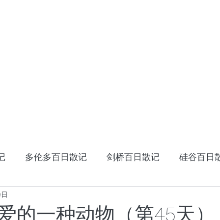
HOME
十年十国
读书笔记
星云大师：幸
记
多伦多百日散记
剑桥百日散记
硅谷百日
9日
《阿特拉斯耸耸肩》
读书笔记
张家卫的视
爱的一种动物（第45天）