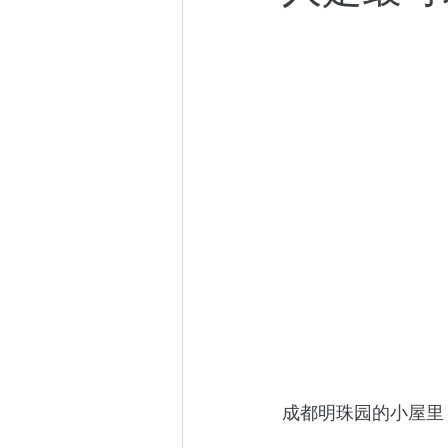
小众社群
跨年演讲
东京百日散记
阿根廷百
成都明珠园的小屋里