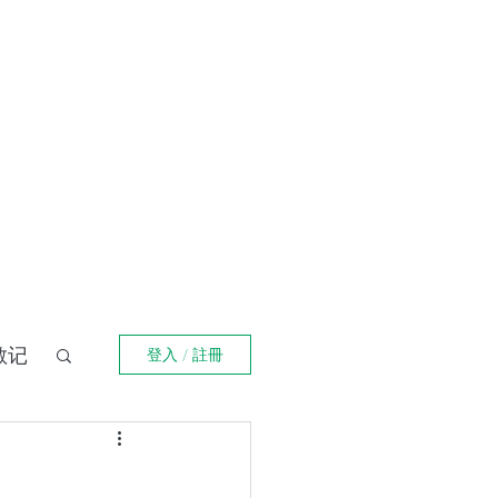
登入
福箴言
《阿特拉斯耸耸肩》
Online Orders (New)
散记
登入 / 註冊
界