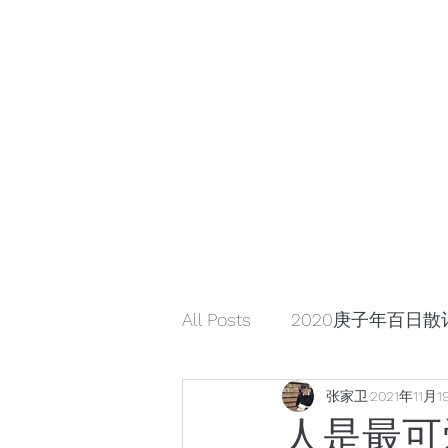
小众引领/大众认可/小众崛起
zhangjiaweistudio@gmail.com
小众行为学研究基金
张家卫工作室
All Posts
2020庚子年百日散
张家卫
2021年11月1
解读星云大师《幸福箴言》
人是最可