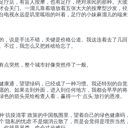
足疗店，有盲人按摩，也有足疗，绝对亲民的那种。大玻
才会关门。一溜儿靠着墙放着五张大大的按摩型沙发，径
台电视永远是叽里呱啦的叫着，足疗的小妹麻溜儿的端来
的，说是手法不错，关键是价格公道。我这连着去了几回
。不过，我怎么又把姓啥给忘了。
有点突然，整个城市好像突然停了一般。
健康通，望望绿码，已经成了一种习惯。我还特别的自觉
愿的。如果去到外面，进入到任何地方，我都会早早的将
绿色的箭头晃给检查人看，赢得一个“点头”放行的恩准。
种“抗疫清零”政策的中国氛围里，望着自己的绿色健康码
个“隐私的忧虑”不是烟消云散了，而是会觉得是理所当然
，你就是另类，也会寸步难行。