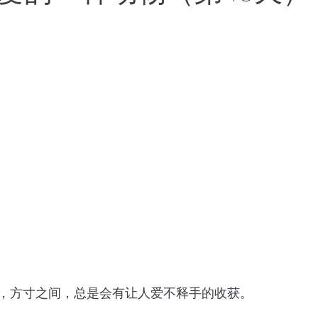
世界将向何处去
成都百日散记
以色列百日散记
日散记
西班牙百日散记
，方寸之间，总是会有让人爱不释手的收获。