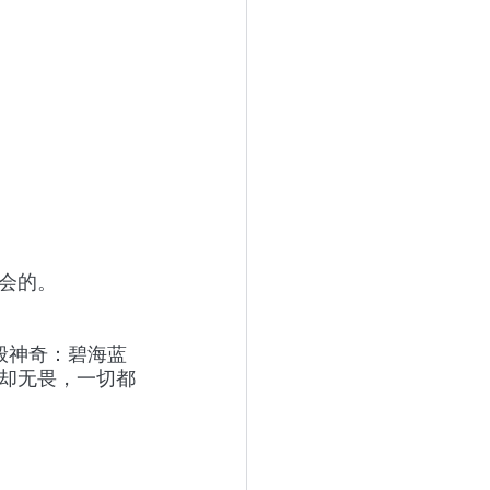
会的。
般神奇：碧海蓝
却无畏，一切都