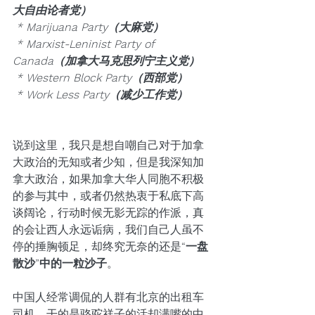
大自由论者党）
 * Marijuana Party（大麻党）
 * Marxist-Leninist Party of 
Canada（加拿大马克思列宁主义党）
 * Western Block Party（西部党）
 * Work Less Party（减少工作党）
说到这里，我只是想自嘲自己对于加拿
大政治的无知或者少知，但是我深知加
拿大政治，如果加拿大华人同胞不积极
的参与其中，或者仍然热衷于私底下高
谈阔论，行动时候无影无踪的作派，真
的会让西人永远诟病，我们自己人虽不
停的捶胸顿足，却终究无奈的还是
“一盘
散沙”中的一粒沙子
。
中国人经常调侃的人群有北京的出租车
司机，干的是骆驼祥子的活却满嘴的中