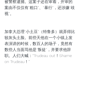
被警察逮捕。这案子还在审着，开审的
案由不仅仅有“粗口”、“暴行”，还涉嫌“歧
视”。
加拿大总理“小土豆”（特鲁多）就弄得比
较灰头土脸。前些天他在一个小镇上发
表演讲的时候，数百人的场子，竟然有
数些人当面骂他是“叛徒”，并要求他辞
职。人们大喊：“Trudeau out！Shame 
on Trudeau！”