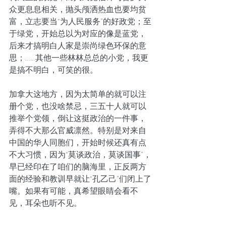
众更息息相关，抛头颅洒热血也要均贫
富，立志要当“为人民服务”的好政党；至
于绿党，开始总以为对应的像是蓝党，
后来才搞明白人家是崇尚绿色环保的意
思；……其他一些林林总总的小党，我更
是搞不明白，可笑的很。
加拿大这地方，因为太简单的就可以注
册个党，也没啥禁忌，三五十人就可以
推举个党领，倒让这挺政治的一件事，
弄得不大那么官威凛然。特别是对来自
中国的华人同胞们，开始时候还真有点
不大习惯，因为“莫谈政治，莫谈国事”，
早已经印在了咱们的脑海里，正反两方
面的经验和教训早就让“孔乙己”们闭上了
嘴。如果有可能，真希望眼睛会看不
见，耳朵也听不见。