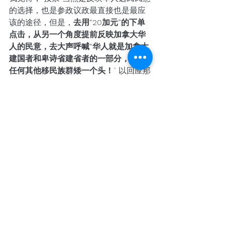
的选择，也是参政议政最直接也是最应
该的途径，但是，
去用“20加元”的下单
点击，从另一个角度提前反映加拿大华
人的民意，去大声呼喊“华人就是加拿大
建国者和卑诗省建省者的一部分，不比
任何其他移民族群矮一个头！
” 以回应那
些不良政客的不实指责，岂不是一个更
直接的表达！（请长按下面的图片或扫
描二维码，直接登录亚马逊网站链接）
我觉得，与其高谈阔论，勿如小小的一
次点击！