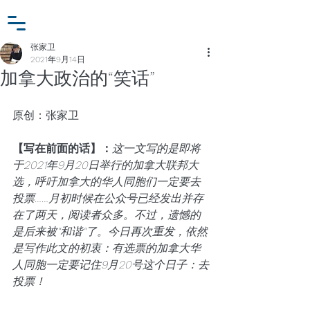
小众行为学研究基金
登入
张家卫工作室
张家卫
2021年9月14日
加拿大政治的“笑话”
原创：张家卫
【写在前面的话】：
这一文写的是即将
于2021年9月20日举行的加拿大联邦大
选，呼吁加拿大的华人同胞们一定要去
投票……月初时候在公众号已经发出并存
在了两天，阅读者众多。不过，遗憾的
是后来被“和谐“了。今日再次重发，依然
是写作此文的初衷：有选票的加拿大华
人同胞一定要记住9月20号这个日子：去
投票！