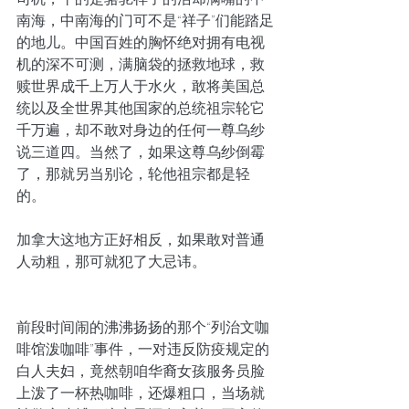
南海，中南海的门可不是“祥子”们能踏足
的地儿。中国百姓的胸怀绝对拥有电视
机的深不可测，满脑袋的拯救地球，救
赎世界成千上万人于水火，敢将美国总
统以及全世界其他国家的总统祖宗轮它
千万遍，却不敢对身边的任何一尊乌纱
说三道四。当然了，如果这尊乌纱倒霉
了，那就另当别论，轮他祖宗都是轻
的。
加拿大这地方正好相反，如果敢对普通
人动粗，那可就犯了大忌讳。
前段时间闹的沸沸扬扬的那个“列治文咖
啡馆泼咖啡”事件，一对违反防疫规定的
白人夫妇，竟然朝咱华裔女孩服务员脸
上泼了一杯热咖啡，还爆粗口，当场就