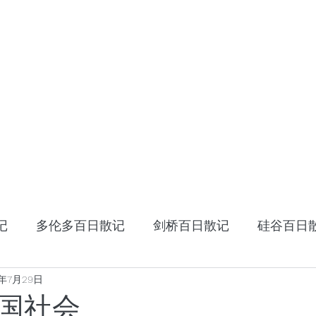
HOME
十年十国
读书笔记
星云大师：幸
记
多伦多百日散记
剑桥百日散记
硅谷百日
0年7月29日
《阿特拉斯耸耸肩》
读书笔记
张家卫的视
国社会