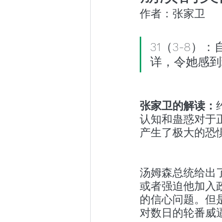
作者：张家卫
小众社群
跨年演讲
31（3-8
东京百日散记
阿根廷百
详，令她感到
张家卫的解读：
认知和蛊惑对于
产生了极大的恐
汤姆森总统给出
或者强迫他加入
的信心问题。但是
对数日的轮番威