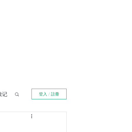
登入
福箴言
《阿特拉斯耸耸肩》
Online Orders (New)
散记
登入 / 註冊
界