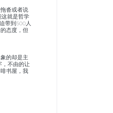
些拖沓或者说
能这就是哲学
迫带到500人
作的态度，但
印象的却是主
字，不由的让
咖啡书屋，我
.