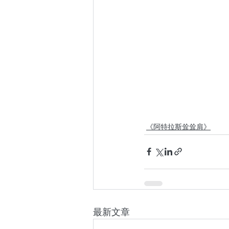
《阿特拉斯耸耸肩》
最新文章