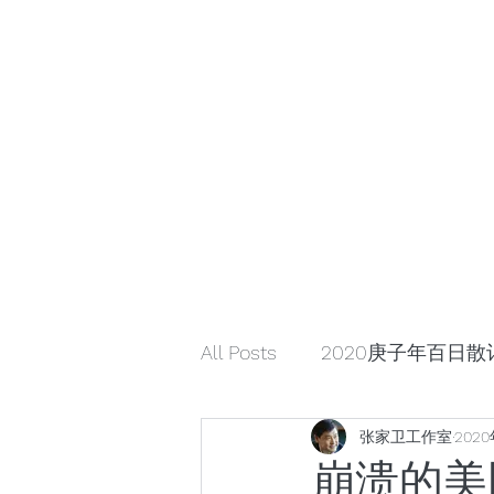
小众引领/大众认可/小众崛起
zhangjiaweistudio@gmail.com
小众行为学研究基金
张家卫工作室
All Posts
2020庚子年百日散
张家卫工作室
202
解读星云大师《幸福箴言》
崩溃的美