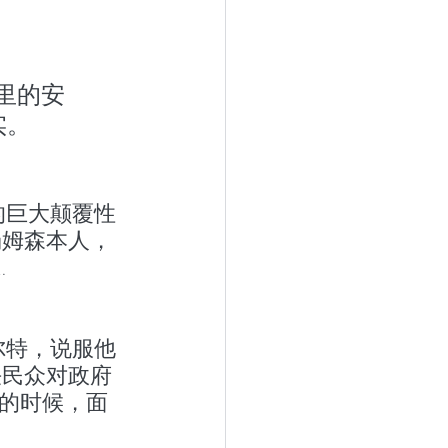
里的安
实。
的巨大颠覆性
汤姆森本人，
…
尔特，说服他
决民众对政府
前的时候，面