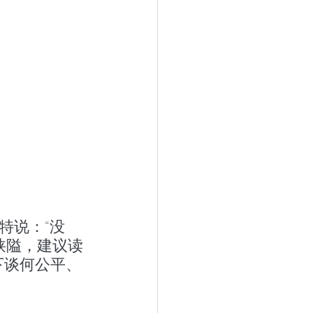
特说：“没
狭隘，建议读
下谈何公平、