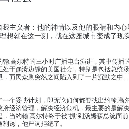
世界将向何处去
成都百日散记
以色列百日散记
）：自我主义者：他的神情以及他的眼睛和内心
日散记
西班牙百日散记
理想就在这一刻，就在这座城市变成了现
约翰.高尔特的三小时广播电台演讲，其中传播
正处于崩溃边缘的美国社会，特别是包括总统
惧，而民众则突然之间陷入到了一片沉默之中…
了一个妥协计划，即无论如何都要找出约翰.高
政府经济管理，解决经济危机，最主要的是解
，当约翰.高尔特终于被“抓”到汤姆森总统面
逼利诱，他严词拒绝了。