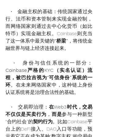
   •   金融主权的基础：传统国家通过央
行、法币和资本管制来实现金融控制，
而网络国家则通过去中心化货币（如比
特币）实现金融主权。Coinbase则充当
了这一体系中最关键的
“桥梁”
，将传统金
融世界与链上经济连接起来。
   •   身份与信任系统的一部分：
Coinbase严格的
KYC
（实名认证）流
程，被巴拉吉视为“可信身份”系统的一
环
。在未来网络国家中，这种链上身份
认证系统将是治理合法性的基础。
   •   交易即治理：
在
Web3
时代，交易
不仅仅是买卖行为
，
而是
参与一种新型
“合约社会”的
契约行为
。比如Coinbase平
台上的DeFi接入、DAO入口等功能，预
示着它正在成为某种“数字主权”的交易中