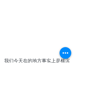
我们今天在的地方事实上是横滨
的关内，不过，横滨最早发展的
地方就是关内。日本邮船是世界
上非常有名的船公司，已经有
140年的历史，也曾经是我们的
班轮合作伙伴，如果有机会进去
他们的历史博物馆走走，就可以
了解横滨港的全部历史。