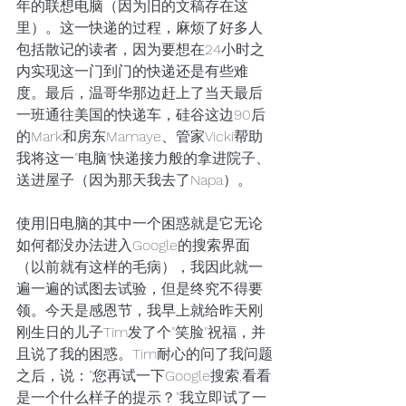
年的联想电脑（因为旧的文稿存在这
里）。这一快递的过程，麻烦了好多人
包括散记的读者，因为要想在24小时之
内实现这一门到门的快递还是有些难
度。最后，温哥华那边赶上了当天最后
一班通往美国的快递车，硅谷这边90后
的Mark和房东Mamaye、管家Vicki帮助
我将这一"电脑"快递接力般的拿进院子、
送进屋子（因为那天我去了Napa）。 
使用旧电脑的其中一个困惑就是它无论
如何都没办法进入Google的搜索界面
（以前就有这样的毛病），我因此就一
遍一遍的试图去试验，但是终究不得要
领。今天是感恩节，我早上就给昨天刚
刚生日的儿子Tim发了个"笑脸"祝福，并
且说了我的困惑。Tim耐心的问了我问题
之后，说："您再试一下Google搜索,看看
是一个什么样子的提示？"我立即试了一