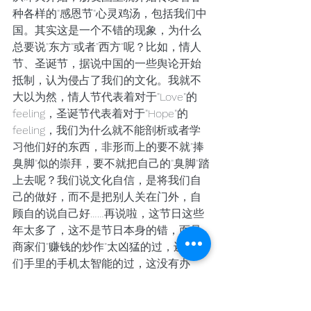
种各样的"感恩节"心灵鸡汤，包括我们中
国。其实这是一个不错的现象，为什么
总要说"东方"或者"西方"呢？比如，情人
节、圣诞节，据说中国的一些舆论开始
抵制，认为侵占了我们的文化。我就不
大以为然，情人节代表着对于"Love"的
feeling，圣诞节代表着对于"Hope"的
feeling，我们为什么就不能剖析或者学
习他们好的东西，非形而上的要不就"捧
臭脚"似的崇拜，要不就把自己的"臭脚"踏
上去呢？我们说文化自信，是将我们自
己的做好，而不是把别人关在门外，自
顾自的说自己好……再说啦，这节日这些
年太多了，这不是节日本身的错，而是
商家们"赚钱的炒作"太凶猛的过，还有我
们手里的手机太智能的过，这没有办
法，这就是时代！因此我经常时候倾向
于选择节日里的独处，而用更多的时间