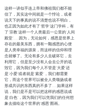
这样一讲似乎连上帝和佛祖我们都不能
信了，其实这中间就是一个悖论，或者
说天下的事真的说不清楚也说不明白，
也正因为如此才有了"哲学"这门学科，有
了"宗教"这样一个人类最后一公里的"人间
殿堂"…….因为，无论如何，感恩是世界上
存在的最美东西，拥有一颗感恩的心便
是人类幸福的源泉，而这样的信仰和理
念就够了。无论有多少人去破坏它，去
利用它，但是至少没有人会去公开的诋
毁它，因为我们每个人不管是"大爱"还
是"小爱"或者就是"索爱"，我们都需要
它，而这个世界可以被全人类颂扬或者
形成共识的东西真的不多了……如果这样
说，我们是不是可以把这样的感恩说成
是"白色"，因为我们可以凭我们的任何想
象去描绘这个世界的"感恩"图画。 