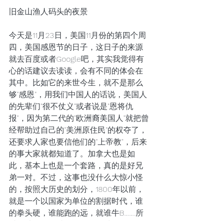
旧金山渔人码头的夜景
今天是11月23日，美国11月份的第四个周
四，美国感恩节的日子，这日子的来源
就去百度或者Google吧，其实我觉得有
心的话建议去读读，会有不同的体会在
其中。比如它的来世今生，就不是那么
够"感恩"，用我们中国人的话说，美国人
的先辈们"很不仗义"或者说是"恩将仇
报"，因为第二代的"欧洲裔美国人"就把曾
经帮助过自己的"美洲原住民"的权夺了，
还要求人家也要信他们的"上帝教"，后来
的事大家就都知道了。加拿大也是如
此，基本上也是一个套路，真的是好兄
弟一对。不过，这事也没什么大惊小怪
的，按照大历史的划分，1800年以前，
就是一个以国家为单位的割据时代，谁
的拳头硬，谁能跑的远，就谁牛B…….所