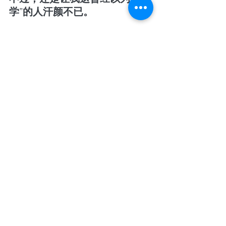
学”的人汗颜不已。
幸而自己早就将个人的标签改为
“自由学习者”和“行者”，否则，
真的要找个地洞钻下去，学好了
再出来，一辈子没学好就一辈子
不要出来。
小房子的窗户不大，一颗高大的
橄榄树贴近窗户，绿油油的。白
天的时候使得屋子里并不明亮，
入夜了，倒是糊了树的模样，黑
黢黢的，窗户会变成一个方块的
黑洞，外面的世界随你怎样
想……