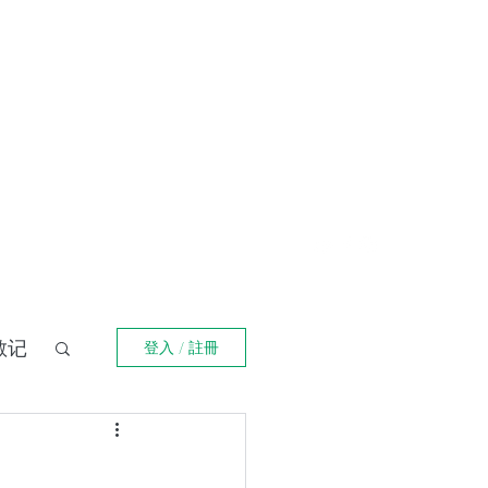
登入
福箴言
《阿特拉斯耸耸肩》
Online Orders (New)
散记
登入 / 註冊
界