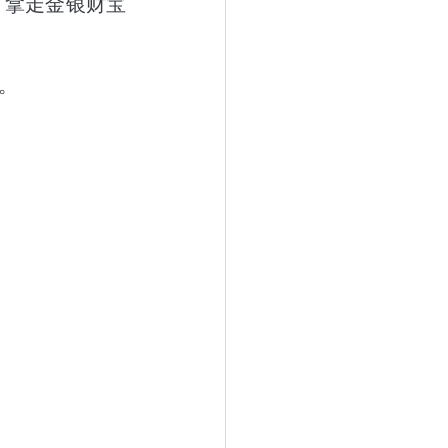
，拿走金银财宝
。