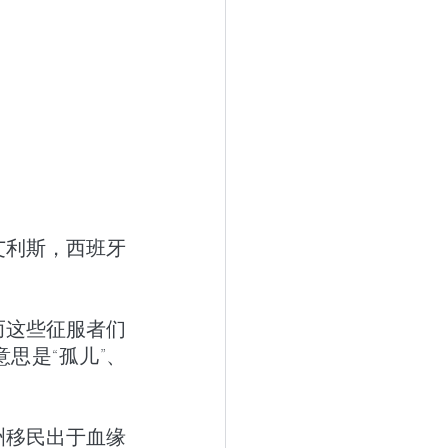
艾利斯，西班牙
而这些征服者们
思是“孤儿”、
洲移民出于血缘