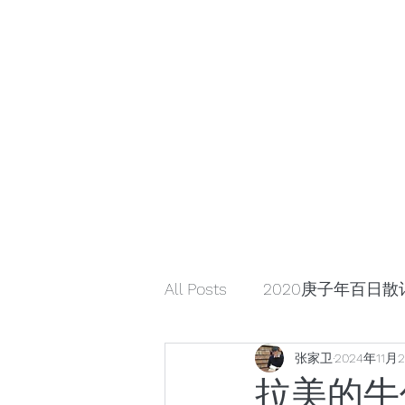
小众引领/大众认可/小众崛起
zhangjiaweistudio@gmail.com
小众行为学研究基金
张家卫工作室
All Posts
2020庚子年百日散
张家卫
2024年11月
解读星云大师《幸福箴言》
拉美的牛