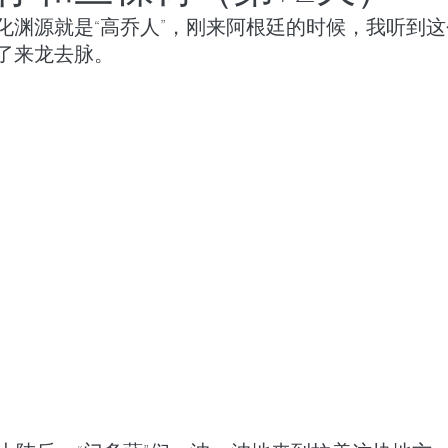
化渊源就是“高乔人”，刚来阿根廷的时候，我听到
世界将向何处去
成都百日散记
以色列百日散记
了来龙去脉。
日散记
西班牙百日散记