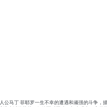
人公马丁·菲耶罗一生不幸的遭遇和顽强的斗争，