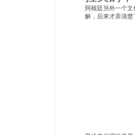
阿根廷另外一个文
小众社群
跨年演讲
解，后来才弄清楚
东京百日散记
阿根廷百