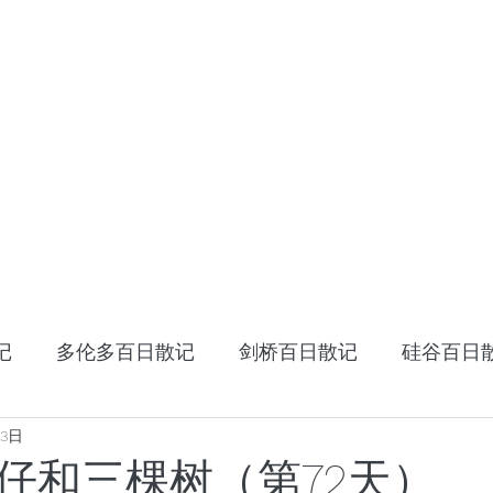
HOME
十年十国
读书笔记
星云大师：幸
记
多伦多百日散记
剑桥百日散记
硅谷百日
23日
《阿特拉斯耸耸肩》
读书笔记
张家卫的视
仔和三棵树（第72天）