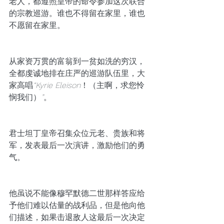
老人，都遵照皇帝的命令参加这次联合
的宗教巡游。谁也不得留在家里，谁也
不愿留在家里。
从家资万贯的富翁到一贫如洗的穷汉，
全都虔诚地排在庄严的巡游队伍里，大
家高唱
“Kyrie Eleison
！（主啊，求您怜
悯我们）
”
。
君士坦丁皇帝召集众位元老、贵族和将
军，发表最后一次演讲，激励他们的勇
气。
他虽说不能像穆罕默德二世那样答应给
予他们难以估量的战利品，但是他向他
们描述，如果击退敌人这最后一次决定