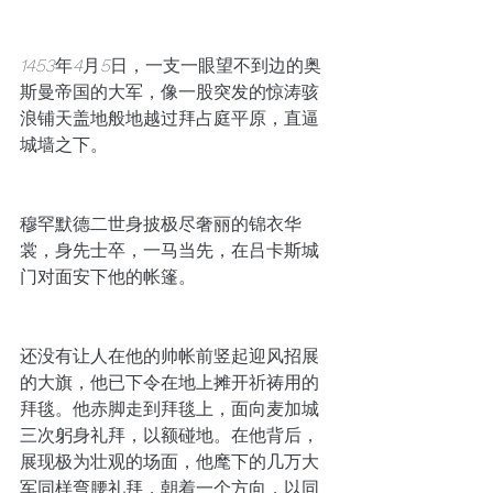
1453
年
4
月
5
日，一支一眼望不到边的奥
斯曼帝国的大军，像一股突发的惊涛骇
浪铺天盖地般地越过拜占庭平原，直逼
城墙之下。
穆罕默德二世身披极尽奢丽的锦衣华
裳，身先士卒，一马当先，在吕卡斯城
门对面安下他的帐篷。
还没有让人在他的帅帐前竖起迎风招展
的大旗，他已下令在地上摊开祈祷用的
拜毯。他赤脚走到拜毯上，面向麦加城
三次躬身礼拜，以额碰地。在他背后，
展现极为壮观的场面，他麾下的几万大
军同样弯腰礼拜，朝着一个方向，以同