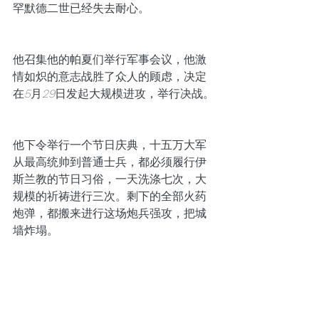
罕默德二世已经失去耐心。
他召集他的帕夏们举行军事会议，他激
情如炽的意志战胜了众人的顾虑，决定
在
5
月
29
日发起大规模进攻，举行决战。
他下令举行一个节日庆典，十五万大军
从最高统帅到普通士兵，都必须履行伊
斯兰教的节日习俗，一天洗涤七次，大
规模的祈祷进行三次。剩下的全部火药
炮弹，都搬来进行这场炮兵强攻，把城
墙炸塌。