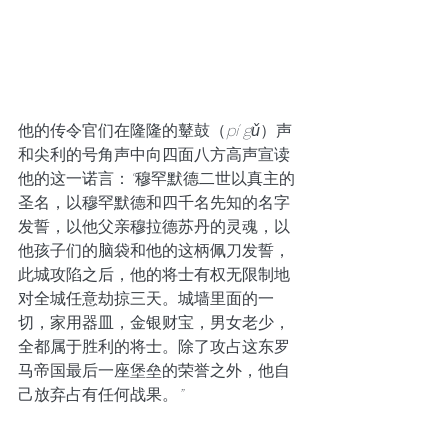
他的传令官们在隆隆的鼙鼓（
pí gǔ
）声
和尖利的号角声中向四面八方高声宣读
他的这一诺言：
“
穆罕默德二世以真主的
圣名，以穆罕默德和四千名先知的名字
发誓，以他父亲穆拉德苏丹的灵魂，以
他孩子们的脑袋和他的这柄佩刀发誓，
此城攻陷之后，他的将士有权无限制地
对全城任意劫掠三天。城墙里面的一
切，家用器皿，金银财宝，男女老少，
全都属于胜利的将士。除了攻占这东罗
马帝国最后一座堡垒的荣誉之外，他自
己放弃占有任何战果。
”