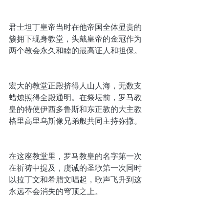
君士坦丁皇帝当时在他帝国全体显贵的
簇拥下现身教堂，头戴皇帝的金冠作为
两个教会永久和睦的最高证人和担保。
宏大的教堂正殿挤得人山人海，无数支
蜡烛照得全殿通明。在祭坛前，罗马教
皇的特使伊西多鲁斯和东正教的大主教
格里高里乌斯像兄弟般共同主持弥撒。
在这座教堂里，罗马教皇的名字第一次
在祈祷中提及，虔诚的圣歌第一次同时
以拉丁文和希腊文唱起，歌声飞升到这
永远不会消失的穹顶之上。