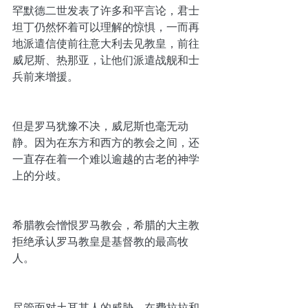
罕默德二世发表了许多和平言论，君士
坦丁仍然怀着可以理解的惊惧，一而再
地派遣信使前往意大利去见教皇，前往
威尼斯、热那亚，让他们派遣战舰和士
兵前来增援。
但是罗马犹豫不决，威尼斯也毫无动
静。因为在东方和西方的教会之间，还
一直存在着一个难以逾越的古老的神学
上的分歧。
希腊教会憎恨罗马教会，希腊的大主教
拒绝承认罗马教皇是基督教的最高牧
人。
尽管面对土耳其人的威胁，在费拉拉和