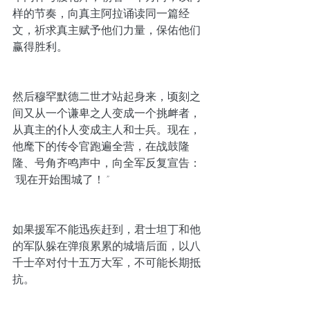
样的节奏，向真主阿拉诵读同一篇经
文，祈求真主赋予他们力量，保佑他们
赢得胜利。
然后穆罕默德二世才站起身来，顷刻之
间又从一个谦卑之人变成一个挑衅者，
从真主的仆人变成主人和士兵。现在，
他麾下的传令官跑遍全营，在战鼓隆
隆、号角齐鸣声中，向全军反复宣告：
“
现在开始围城了！
”
如果援军不能迅疾赶到，君士坦丁和他
的军队躲在弹痕累累的城墙后面，以八
千士卒对付十五万大军，不可能长期抵
抗。