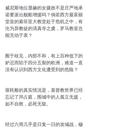
威尼斯地位显赫的女摄政不是庄严地承
诺要派出舰船增援吗？倘若西方最富丽
堂皇的索菲亚大教堂处于危机之中，有
沦为异教徒的清真寺之虞，罗马教皇岂
能无动于衷？
囿于歧见，内部不和，有上百种低下的
妒忌而陷于四分五裂的欧洲，难道一直
没有认识到西方文化遭受到的危险？
噩耗般的真实情况是，基督教世界已经
忘记了拜占庭，围城中的人孤立无援，
如不自救，必死无疑。
经过六周几乎是日复一日的攻城战，穆