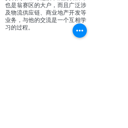
也是翁赛区的大户，而且广泛涉
及物流供应链、商业地产开发等
业务，与他的交流是一个互相学
习的过程。
博卡区之后，我去了他在翁赛区
的集团总部坐了坐，他带我去各
个门店转了转，发现他最大的特
色是每一品类的产品都拥有自己
的品牌，产品主要来自中国义乌