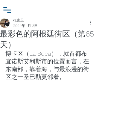
小众行为学研究基金
登入
张家卫工作室
张家卫
2024年11月13日
最彩色的阿根廷街区（第65
天）
博卡区（La Boca），就首都布
宜诺斯艾利斯市的位置而言，在
东南部，靠着海，与最浪漫的街
区之一圣巴勒莫邻着。