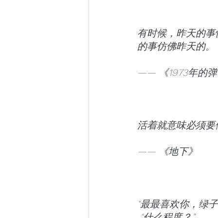
有时候，昨天的事
的事仿佛昨天的。
—— 《1973年的
活着就意味必须要
—— 《地下》
“最最喜欢你，绿子
 “什么程度？”