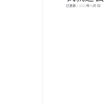
已更新：
2023年10月1日
小众社群
跨年演讲
东京百日散记
阿根廷百