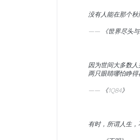
没有人能在那个秋
—— 《世界尽头
因为世间大多数人
两只眼睛哪怕睁得
—— 《1Q84》
有时，所谓人生，