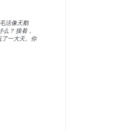
么？’接着，
玩了一大天。你