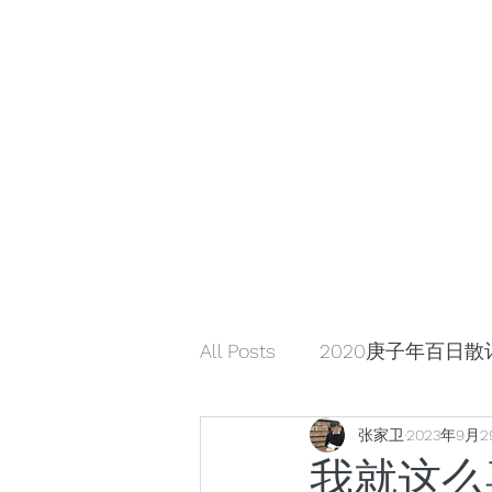
小众引领/大众认可/小众崛起
zhangjiaweistudio@gmail.com
小众行为学研究基金
张家卫工作室
All Posts
2020庚子年百日散
张家卫
2023年9月2
解读星云大师《幸福箴言》
我就这么