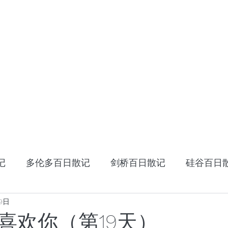
HOME
十年十国
读书笔记
星云大师：幸
记
多伦多百日散记
剑桥百日散记
硅谷百日
9日
《阿特拉斯耸耸肩》
读书笔记
张家卫的视
喜欢你（第19天）