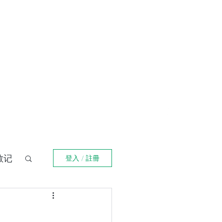
登入
福箴言
《阿特拉斯耸耸肩》
Online Orders (New)
散记
登入 / 註冊
界