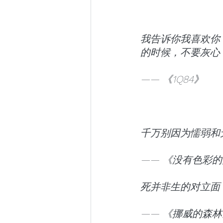
我告诉你我喜欢你
的时候，不要灰心
—— 《1Q84》
千万别因为懦弱和
—— 《没有色彩
死并非生的对立面
—— 《挪威的森林