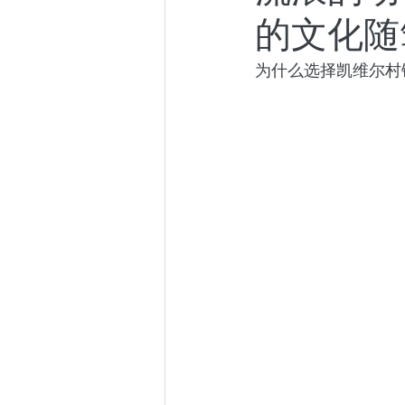
的文化随
小众社群
跨年演讲
为什么选择凯维尔村
东京百日散记
阿根廷百