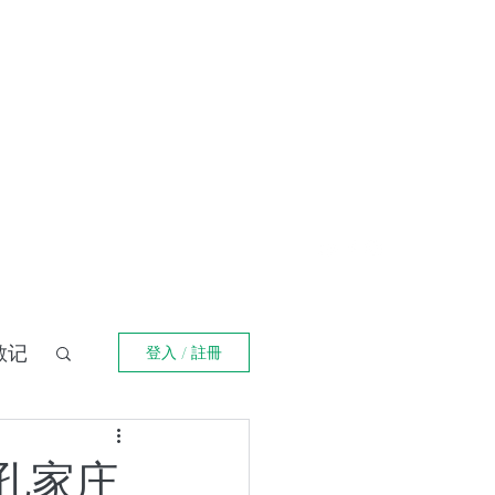
登入
福箴言
《阿特拉斯耸耸肩》
Online Orders (New)
散记
登入 / 註冊
界
【孔家庄