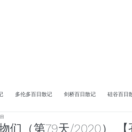
HOME
十年十国
读书笔记
星云大师：幸
记
多伦多百日散记
剑桥百日散记
硅谷百日
2日
《阿特拉斯耸耸肩》
读书笔记
张家卫的视
们（第79天/2020） 