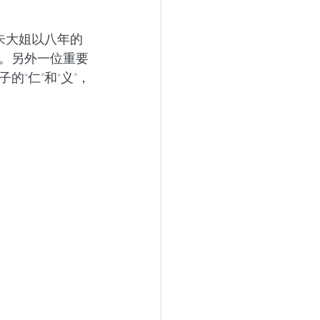
朱大姐以八年的
。另外一位重要
“仁”和“义”，