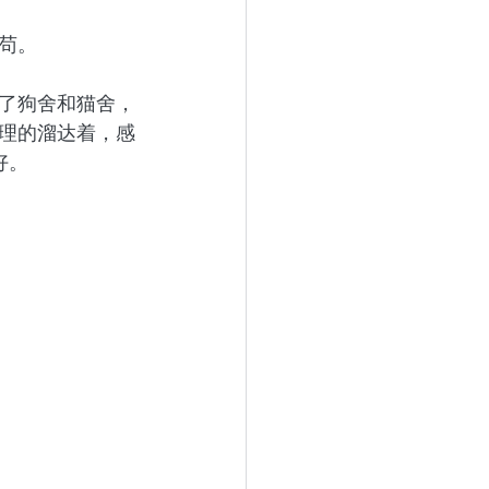
苟。
了狗舍和猫舍，
理的溜达着，感
好。