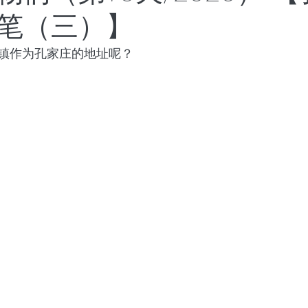
笔（三）】
世界将向何处去
成都百日散记
以色列百日散记
镇作为孔家庄的地址呢？
日散记
西班牙百日散记