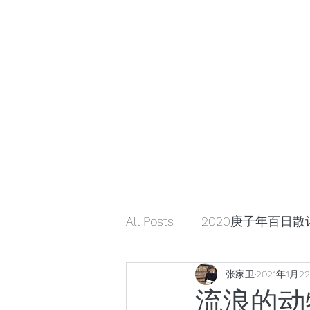
小众引领/大众认可/小众崛起
zhangjiaweistudio@gmail.com
小众行为学研究基金
张家卫工作室
All Posts
2020庚子年百日散
张家卫
2021年1月2
解读星云大师《幸福箴言》
流浪的动物