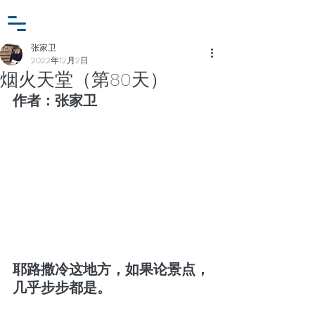
小众行为学研究基金
登入
张家卫工作室
张家卫
2022年12月2日
烟火天堂（第80天）
作者：张家卫
耶路撒冷这地方，如果论景点，
几乎步步都是。