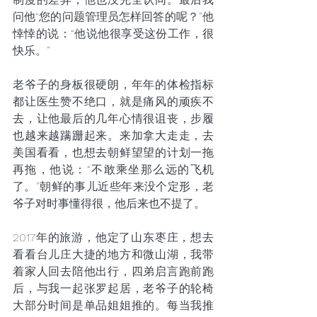
问他“您的问题管理员怎样回答的呢？”他
悻悻的说：“他说他很享受这份工作，很
快乐。”
老爷子的身板很硬朗，年年的体检指标
都让医生赞不绝口，就是痛风的顽疾不
去，让他最后的几年心情很诅丧，步履
也越来越蹒跚起来。来加拿大走走，去
美国看看，也想去朝鲜望望的计划一拖
再拖，他说：“不敢乘坐那么远的飞机
了。”朝鲜的事儿近些年来没个定形，老
爷子对时事懂得很，他后来也不提了。
2017年的旅游，他定了山东枣庄，想去
看看台儿庄大捷的地方和微山湖，我带
着家人回去陪他出行，四弟启言跑前跑
后，与我一起张罗起居，老爷子的轮椅
大部分时间是单品姐姐推的。每当我推