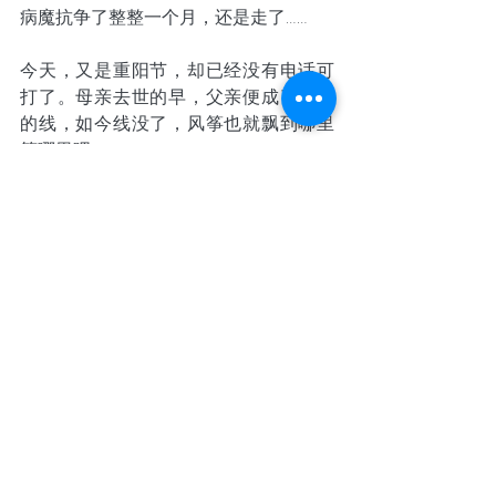
病魔抗争了整整一个月，还是走了……
今天，又是重阳节，却已经没有电话可
打了。母亲去世的早，父亲便成了家乡
的线，如今线没了，风筝也就飘到哪里
算哪里吧。
2012年的重阳节，是10月，也是第一年
老人节的日子。我在北大光华367班的同
学，记得是永伟、小强、石班、永先、
葛青等班委们忙活的，他们老早的就张
罗为同学们的父母亲过一个大团圆的感
恩重阳节，住的地点定在最有名的北京
饭店，大聚会午宴安排在了人民大会
堂，还去了天安门城楼，是凤梅陪着他
俩去的。