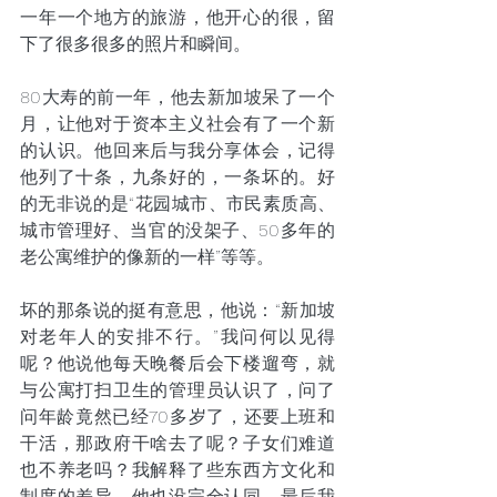
一年一个地方的旅游，他开心的很，留
下了很多很多的照片和瞬间。
80大寿的前一年，他去新加坡呆了一个
月，让他对于资本主义社会有了一个新
的认识。他回来后与我分享体会，记得
他列了十条，九条好的，一条坏的。好
的无非说的是“花园城市、市民素质高、
城市管理好、当官的没架子、50多年的
老公寓维护的像新的一样”等等。
坏的那条说的挺有意思，他说：“新加坡
对老年人的安排不行。”我问何以见得
呢？他说他每天晚餐后会下楼遛弯，就
与公寓打扫卫生的管理员认识了，问了
问年龄竟然已经70多岁了，还要上班和
干活，那政府干啥去了呢？子女们难道
也不养老吗？我解释了些东西方文化和
制度的差异，他也没完全认同。最后我