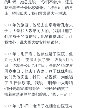
的时候，她总是说：“你们不会推，还是
我推老爷子会比较舒服。”记得五月的枣
庄，骄阳似火，我们常常是大汗淋漓。
2018年的旅游，他想去曲阜看看孔老夫
子，大哥和大嫂陪同去的。我刚才翻了
翻老爷子的微信号，他笑得挺灿烂，让
我放心，说大哥大嫂安排的很好。
2019年，刚开春，他就住进了医院，但
并无大碍，变得固执了些。农历6月15
日，也就是公历7月17日，是他的89虚岁
周岁生日，他去了青岛，燕子妹妹和侄
女们为他庆生，我们一起视频，为他唱
了“生日快乐”歌。我说：“明年90大寿咱
们回去老家成都办哈！”他哈哈的笑了，
操着依然浓厚的成都腔说：“嗯，一定！”
2019年9月6日，老爷子在烟台山医院与