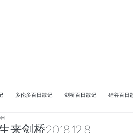
HOME
十年十国
读书笔记
星云大师：幸
记
多伦多百日散记
剑桥百日散记
硅谷百日
9日
《阿特拉斯耸耸肩》
读书笔记
张家卫的视
来剑桥2018.12.8