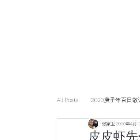
小众引领/大众认可/小众崛起
zhangjiaweistudio@gmail.com
小众行为学研究基金
张家卫工作室
All Posts
2020庚子年百日散
张家卫
2020年4月1
解读星云大师《幸福箴言》
皮皮虾先生