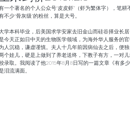
有一个著名的个人公众号“皮皮虾”（虾为繁体字），笔耕
世界将向何处去
成都百日散记
以色列百日散记
有不少“骨灰级”的粉丝，算是大号。
大学本科毕业，后美国求学安家去旧金山而硅谷择业长居
日散记
西班牙百日散记
是今天正如日中天的生物医学领域，为海外华人服务的官
为人沉稳，谦虚谨慎。夫人十几年前因病仙去之后，便独
两个娃儿，硬是上做到了养老送终，下教子有方，一对儿
校录取。我阅读了他2015年8月8日写的一篇文章《有多
是泪流满面。