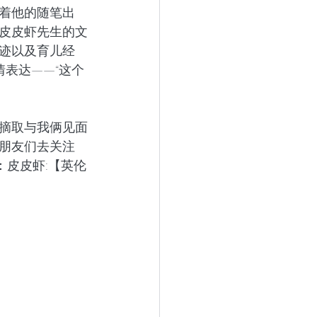
着他的随笔出
皮皮虾先生的文
迹以及育儿经
表达——“这个
摘取与我俩见面
朋友们去关注
：皮皮虾:【英伦