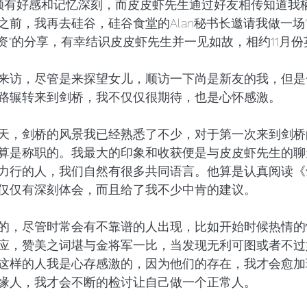
字颇有好感和记忆深刻，而皮皮虾先生通过好友相传知道我
之前，我再去硅谷，硅谷食堂的Alan秘书长邀请我做一场
资”的分享，有幸结识皮皮虾先生并一见如故，相约11月份
来访，尽管是来探望女儿，顺访一下尚是新友的我，但是
路辗转来到剑桥，我不仅仅很期待，也是心怀感激。
天，剑桥的风景我已经熟悉了不少，对于第一次来到剑桥
算是称职的。我最大的印象和收获便是与皮皮虾先生的聊
力行的人，我们自然有很多共同语言。他算是认真阅读《
仅仅有深刻体会，而且给了我不少中肯的建议。
的，尽管时常会有不靠谱的人出现，比如开始时候热情的
应，赞美之词堪与金将军一比，当发现无利可图或者不过
这样的人我是心存感激的，因为他们的存在，我才会愈加
缘人，我才会不断的检讨让自己做一个正常人。