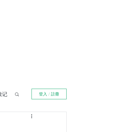
登入
福箴言
《阿特拉斯耸耸肩》
Online Orders (New)
散记
登入 / 註冊
界