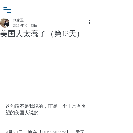
小众行为学研究基金
登入
张家卫工作室
张家卫
2021年10月13日
美国人太蠢了（第16天）
这句话不是我说的，而是一个非常有名
望的美国人说的。
9月22日，他在【BBC NEWS】上发了一