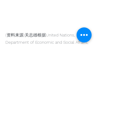
(资料来源)关志雄根据United Nations, 
Department of Economic and Social Affairs, 
Population Division, World Population 
Prospects 2022制作
由此可见，老龄少子化是日本社
会的主要问题之一，长寿+少
子，催生了人口“超老”的人口现
状，这一形势目前还在继续之
中，并且难以逆转。
日本进入老龄社会的时间比中国
早了近三十年，至于中国的数