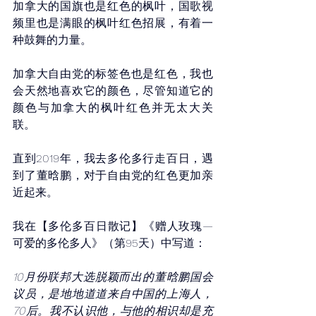
加拿大的国旗也是红色的枫叶，国歌视
频里也是满眼的枫叶红色招展，有着一
种鼓舞的力量。
加拿大自由党的标签色也是红色，我也
会天然地喜欢它的颜色，尽管知道它的
颜色与加拿大的枫叶红色并无太大关
联。
直到2019年，我去多伦多行走百日，遇
到了董晗鹏，对于自由党的红色更加亲
近起来。
我在【多伦多百日散记】《赠人玫瑰—
可爱的多伦多人》（第95天）中写道：
10月份联邦大选脱颖而出的董晗鹏国会
议员，是地地道道来自中国的上海人，
70后。我不认识他，与他的相识却是充