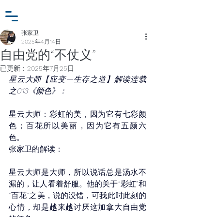
小众行为学研究基金
登入
张家卫工作室
张家卫
2025年4月14日
自由党的“不仗义”
已更新：
2025年7月25日
星云大师【应变—生存之道】解读连载
之013《颜色》：
星云大师：彩虹的美，因为它有七彩颜
色；百花所以美丽，因为它有五颜六
色。
张家卫的解读：
星云大师是大师，所以说话总是汤水不
漏的，让人看着舒服。他的关于“彩虹”和
“百花”之美，说的没错，可我此时此刻的
心情，却是越来越讨厌这加拿大自由党