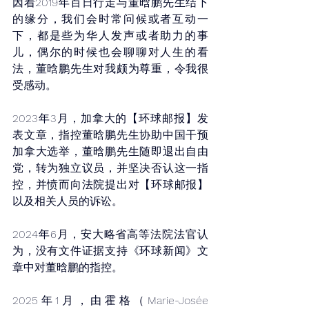
因着2019年百日行走与董晗鹏先生结下
的缘分，我们会时常问候或者互动一
下，都是些为华人发声或者助力的事
儿，偶尔的时候也会聊聊对人生的看
法，董晗鹏先生对我颇为尊重，令我很
受感动。
2023年3月，加拿大的【环球邮报】发
表文章，指控董晗鹏先生协助中国干预
加拿大选举，董晗鹏先生随即退出自由
党，转为独立议员，并坚决否认这一指
控，并愤而向法院提出对【环球邮报】
以及相关人员的诉讼。
2024年6月，安大略省高等法院法官认
为，没有文件证据支持《环球新闻》文
章中对董晗鹏的指控。
2025年1月，由霍格（Marie-Josée 