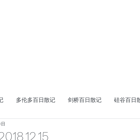
HOME
十年十国
读书笔记
星云大师：幸
记
多伦多百日散记
剑桥百日散记
硅谷百日
9日
《阿特拉斯耸耸肩》
读书笔记
张家卫的视
8.12.15