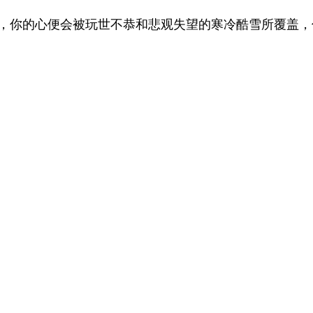
，你的心便会被玩世不恭和悲观失望的寒冷酷雪所覆盖，