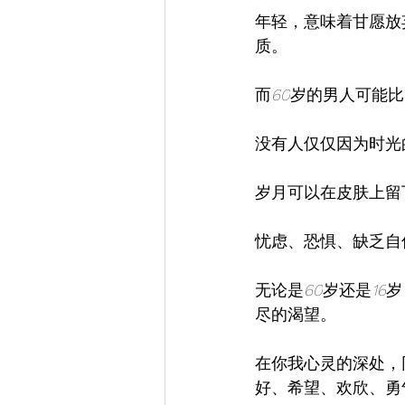
年轻，意味着甘愿放
质。
而
60
岁的男人可能比
没有人仅仅因为时光
岁月可以在皮肤上留
忧虑、恐惧、缺乏自
无论是
60
岁还是
16
岁
尽的渴望。
在你我心灵的深处，
好、希望、欢欣、勇