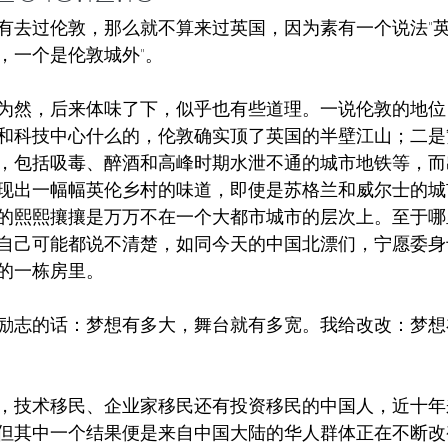
有去过伦敦，那么就不算来过英国，因为素有一个说法"
世界将向何处去
成都百日散记
以色列百日散记
，一个是伦敦城外"。
为然，后来体味了下，似乎也有些道理。一说伦敦的地位
日散记
西班牙百日散记
和科技中心什么的，伦敦确实顶了英国的半壁江山；二是
，包括吸毒、醉酒和高峰时期水泄不通的城市地铁等，而
现出一幅幅英伦乡村的味道，即使是苏格兰和威尔士的城
的熙熙攘攘是万万不在一个大都市城市的层次上。至于哪
自己可能都说不清楚，如同今天的中国北漂们，宁愿委身
的一栋房里。
励志的话：梦想有多大，舞台就有多宽。我给改改：梦想
，技术移民、企业家移民还有投资移民的中国人，近十年
但其中一个结果便是来自中国大陆的华人群体正在不断改