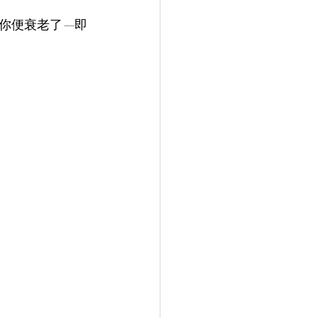
你便衰老了
—
即