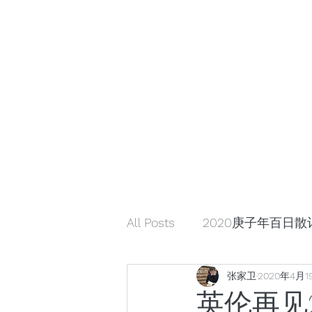
小众引领/大众认可/小众崛起
zhangjiaweistudio@gmail.com
小众行为学研究基金
张家卫工作室
All Posts
2020庚子年百日散
张家卫
2020年4月1
解读星云大师《幸福箴言》
英伦再见201