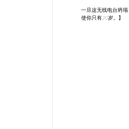
一旦这无线电台坍塌
使你只有
20
岁。】