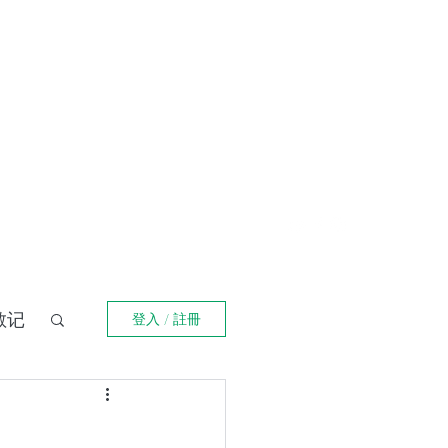
登入
福箴言
《阿特拉斯耸耸肩》
Online Orders (New)
散记
登入 / 註冊
界