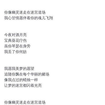
你像幽灵迷走在迷宫道场
我心甘情愿伴着你的魂儿飞翔
今夜对酒月亮
宝典葵花疗伤
虽你琴瑟在身旁
我丢了你何妨
我愿我美梦的愿望
追随你飘在每个华丽的赌场
像我点过的蜡烛一样
让梦的迷宫都闪着光亮
你像幽灵迷走在迷宫道场