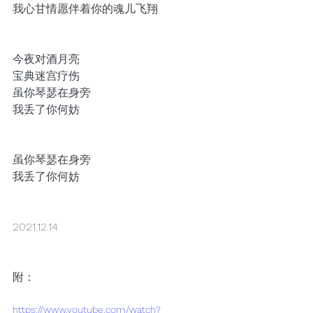
我心甘情愿伴着你的魂儿飞翔
今夜对酒月亮
宝典迷宫疗伤
虽你琴瑟在身旁
我丢了你何妨
虽你琴瑟在身旁
我丢了你何妨
2021.12.14 
附：
https://www.youtube.com/watch?