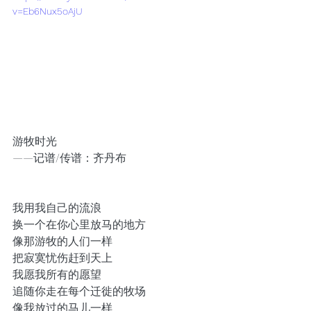
v=Eb6Nux5oAjU
游牧时光
——记谱/传谱：齐丹布
我用我自己的流浪    
换一个在你心里放马的地方
像那游牧的人们一样
把寂寞忧伤赶到天上
我愿我所有的愿望
追随你走在每个迁徙的牧场
像我放过的马儿一样