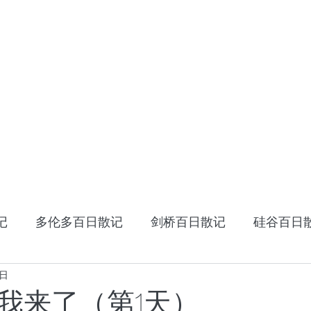
HOME
十年十国
读书笔记
星云大师：幸
记
多伦多百日散记
剑桥百日散记
硅谷百日
6日
《阿特拉斯耸耸肩》
读书笔记
张家卫的视
我来了（第1天）