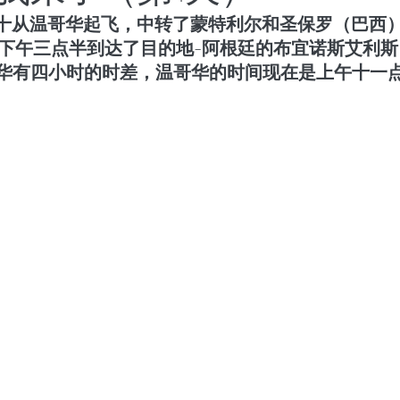
五十从温哥华起飞，中转了蒙特利尔和圣保罗（巴西
世界将向何处去
成都百日散记
以色列百日散记
的下午三点半到达了目的地-阿根廷的布宜诺斯艾利
华有四小时的时差，温哥华的时间现在是上午十一
日散记
西班牙百日散记