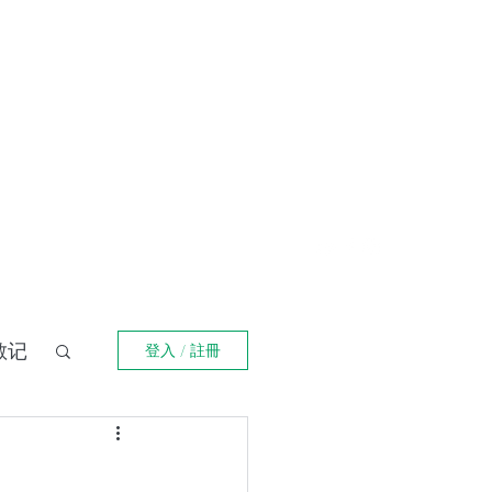
登入
福箴言
《阿特拉斯耸耸肩》
Online Orders (New)
散记
登入 / 註冊
界