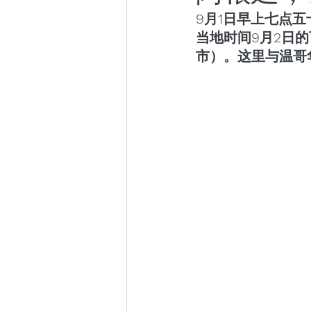
9月1日早上七点
小众社群
跨年演讲
当地时间9月2日
市）。这里与温哥
东京百日散记
阿根廷百