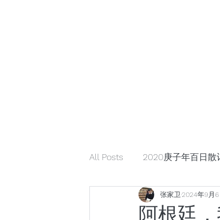
小众引领/大众认可/小众崛起
zhangjiaweistudio@gmail.com
小众行为学研究基金
张家卫工作室
All Posts
2020庚子年百日散
张家卫
2024年9月
解读星云大师《幸福箴言》
阿根廷，