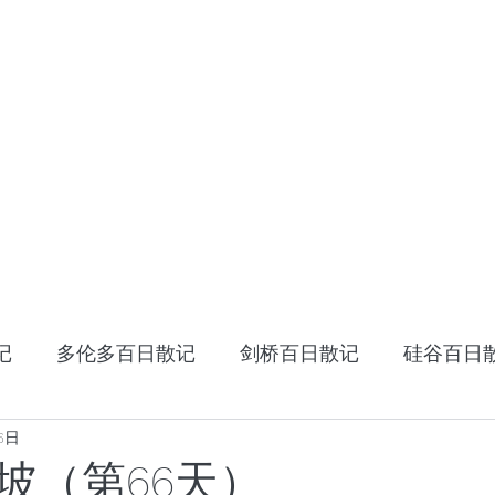
HOME
十年十国
读书笔记
星云大师：幸
记
多伦多百日散记
剑桥百日散记
硅谷百日
16日
《阿特拉斯耸耸肩》
读书笔记
张家卫的视
坡（第66天）