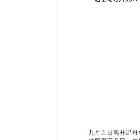
小众社群
跨年演讲
东京百日散记
阿根廷百
九月五日离开温哥