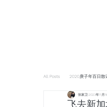
小众引领/大众认可/小众崛起
zhangjiaweistudio@gmail.com
小众行为学研究基金
张家卫工作室
All Posts
2020庚子年百日散
张家卫
2023年11月
解读星云大师《幸福箴言》
飞去新加