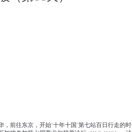
世界将向何处去
成都百日散记
以色列百日散记
日散记
西班牙百日散记
华，前往东京，开始“十年十国”第七站百日行走的