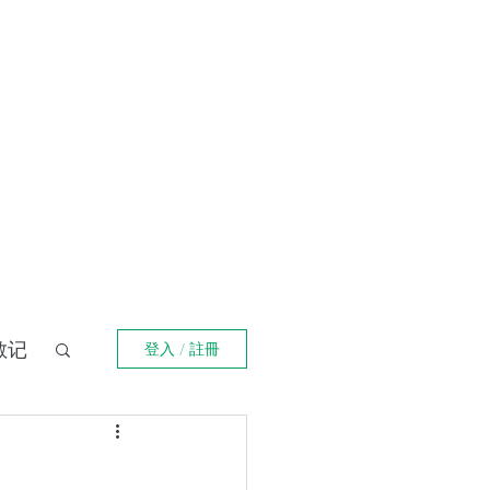
登入
福箴言
《阿特拉斯耸耸肩》
Online Orders (New)
散记
登入 / 註冊
界