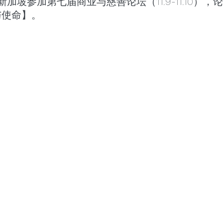
加坡参加第七届商业与慈善论坛（11.9-11.10），
与使命】。