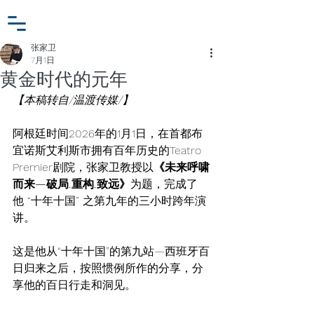
小众行为学研究基金
登入
张家卫工作室
张家卫
7月1日
黄金时代的元年
【本稿转自/温渡传媒/】
阿根廷时间2026年的1月1日，在首都布
宜诺斯艾利斯市拥有百年历史的Teatro 
Premier剧院，张家卫教授以
《未来呼啸
而来—破局.重构.致远》
为题，完成了
他 “十年十国” 之第九年的三小时跨年演
讲。
这是他从“十年十国”的第九站—西班牙百
日归来之后，按照惯例所作的分享，分
享他的百日行走和洞见。