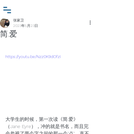
小众行为学研究基金
登入
张家卫工作室
张家卫
2023年5月23日
简.爱
https://youtu.be/Nzz0K9dOfzI
大学生的时候，第一次读《简.爱》
（Jane Eyre），冲的就是书名，而且完
全忽视了两个字之间的那一个"点"，直不