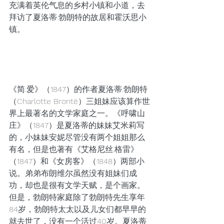
充满着英伦气息的乡村小镇和小道，去
拜访了夏洛蒂.勃朗特的故居和霍沃思小
镇。
《简.爱》（1847）的作者夏洛蒂.勃朗特
（Charlotte Brontë）三姐妹应该算作世
界上最著名的文学家庭之一。《呼啸山
庄》（1847）是夏洛蒂的妹妹艾米莉写
的，小妹妹安妮尽管没有两个姐姐那么
有名，但是也著有《艾格尼丝.格雷》
（1847）和《女房客》（1848）两部小
说。弟弟布朗维尔虽然没有姐妹们成
功，却也是很有文学天赋，是个画家。
但是，勃朗特家庭除了勃朗特先生享年
84岁，勃朗特太太以及儿女们都早早的
就去世了，没有一个活过40岁。夏洛蒂