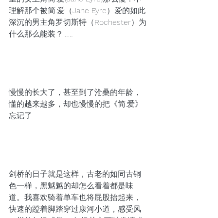
理解那个被简.爱（Jane Eyre）爱的如此
深沉的男主角罗切斯特（Rochester）为
什么那么能装？……
慢慢的长大了，甚至到了沧桑的年龄，
懂的越来越多，却也慢慢的把《简.爱》
忘记了……
剑桥的日子就是这样，古老的如同古铜
色一样，黑魆魆的却怎么看着都是味
道。我喜欢骑着单车也将屁股抬起来，
快速的蹬着脚踏穿过康河小道，感受风