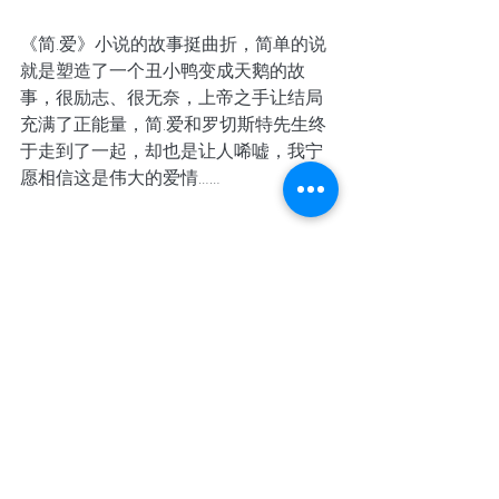
《简.爱》小说的故事挺曲折，简单的说
就是塑造了一个丑小鸭变成天鹅的故
事，很励志、很无奈，上帝之手让结局
充满了正能量，简.爱和罗切斯特先生终
于走到了一起，却也是让人唏嘘，我宁
愿相信这是伟大的爱情……
罗切斯特先生用另一只手在炉火旁抚摸
着简.爱的脸庞，忧伤的说："可是,你现在
有钱了，Jane，不用说，会有朋友来照
顾你，不会允许你忠实于一个像我这样
的瞎眼瘸子。"简.爱回答说："是，很有钱
了，先生。要是你不让我同你一起生
活，那我可以紧靠你的门建一幢房子。
晚上你要人作伴的时候，你可以过来坐