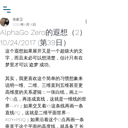
小众行为学研究基金
登入
张家卫工作室
张家卫
2020年4月14日
AlphaGo Zero的遐想（2）
10/24/2017 (第39日）
这个遐想如果展开又是一个超级大的文
字，而且未必可以想清楚，估计只有在
梦里才可以"盗梦"成功。
其实，我更喜欢这个简单的习惯想象来
说明一维、二维、三维直到五维甚至更
高维度的关系逻辑：一张白纸，画上一
个O点，再连成直线，这就是一维线的世
界—XY；如果交叉着XY这条线再画一条
直线PQ，这就是二维平面世界—
XOY+POQ；如果沿着这个O点再画一条
垂直于这个平面的高度线，就具备了"长