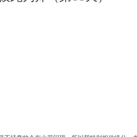
世界将向何处去
成都百日散记
以色列百日散记
日散记
西班牙百日散记