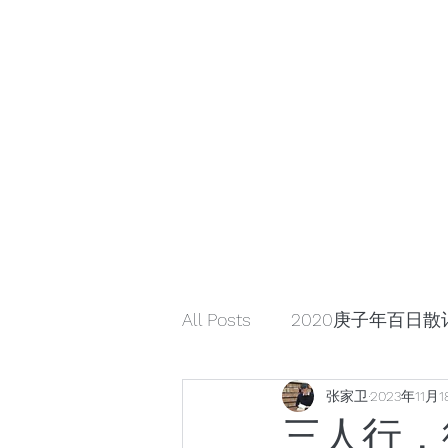
小众引领/大众认可/小众崛起
zhangjiaweistudio@gmail.com
小众行为学研究基金
张家卫工作室
All Posts
2020庚子年百日散
张家卫
2023年11月
解读星云大师《幸福箴言》
三人行，