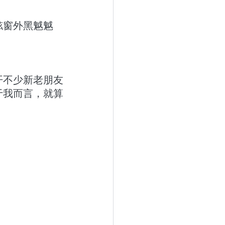
舷窗外黑魆魆
开不少新老朋友
于我而言，就算