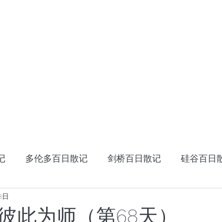
HOME
十年十国
读书笔记
星云大师：幸
记
多伦多百日散记
剑桥百日散记
硅谷百日
18日
《阿特拉斯耸耸肩》
读书笔记
张家卫的视
彼此为师（第68天）