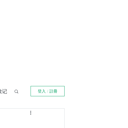
登入
福箴言
《阿特拉斯耸耸肩》
Online Orders (New)
散记
登入 / 註冊
界