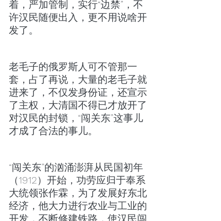
着，严加管制，实行“边禁”，不
许汉民随便出入，更不用说啥开
发了。
老毛子的俄罗斯人可不管那一
套，占了再说，大量的老毛子就
进来了，不仅发身份证，还宣示
了主权，大清国不得已才放开了
对汉民的封锁，“闯关东”这事儿
才成了合法的事儿。
“闯关东”的汹涌澎湃从民国初年
（1912）开始，功劳应归于奉系
大统领张作霖，为了发展好东北
经济，他大力进行农业与工业的
开发，不断修建铁路，使汉民闯