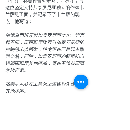
13年前，林志都曾经来到了西班牙，与
这位坚定支持加泰罗尼亚独立的作家卡
兰萨见了面，并记录下了卡兰萨的观
点，他写道：
他認為西班牙與加泰罗尼亞文化、語言
都不同，而西班牙政府對加泰罗尼亞的
控制慾未曾稍歇，即使現在已是民主政
體亦然；同時，加泰罗尼亞的經濟能力
遠勝西班牙其他區域，實在不該被西班
牙所拖累。
加泰罗尼亞在工業化上遙遙領先西班牙
其他地區。
他甚至說到：「哥倫布當年航向美洲
時，手下的水手都是長於航海的加泰罗
尼亞人，但是在美洲大肆燒殺擄掠，占
領土地的卻都是西班牙人。」