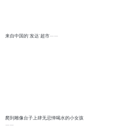
来自中国的“发达”超市——
爬到雕像台子上肆无忌惮喝水的小女孩
——