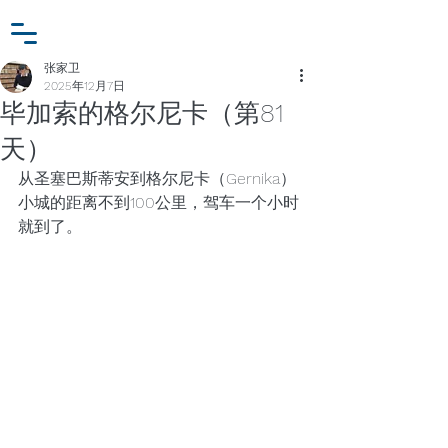
小众行为学研究基金
登入
张家卫工作室
张家卫
2025年12月7日
毕加索的格尔尼卡（第81
天）
从圣塞巴斯蒂安到格尔尼卡（Gernika）
小城的距离不到100公里，驾车一个小时
就到了。