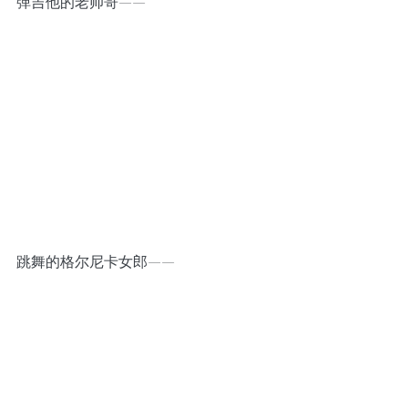
弹吉他的老帅哥——
跳舞的格尔尼卡女郎——