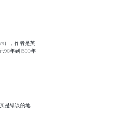
re
），作者是英
8年到1590年
实是错误的地