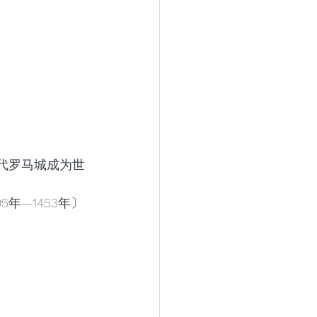
。
代罗马城成为世
年—1453年〕