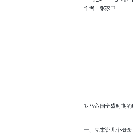
作者：张家卫
小众社群
跨年演讲
东京百日散记
阿根廷百
罗马帝国全盛时期的版
一、先来说几个概念