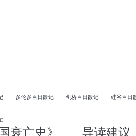
HOME
十年十国
读书笔记
星云大师：幸
记
多伦多百日散记
剑桥百日散记
硅谷百日
7日
《阿特拉斯耸耸肩》
读书笔记
张家卫的视
国衰亡史》——导读建议