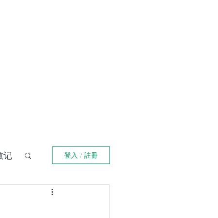
登入
福箴言
《阿特拉斯耸耸肩》
Online Orders (New)
散记
登入 / 註冊
界