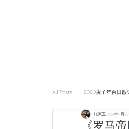
小众引领/大众认可/小众崛起
zhangjiaweistudio@gmail.com
小众行为学研究基金
张家卫工作室
All Posts
2020庚子年百日散
张家卫
2021年1月2
解读星云大师《幸福箴言》
《罗马帝