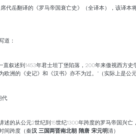
年由席代岳翻译的《罗马帝国衰亡史》（全译本），该译本将
写道：
一直叙述到1453年君士坦丁堡陷落，200年来傲视西方
欧洲的《史记》和《汉书》亦不为过。”（实际上是公元98
朝代
述的从公元2世纪到15世纪1300年跨度的罗马帝国兴亡
时间跨度（秦
汉
三国两晋南北朝 隋唐 宋元明
清）