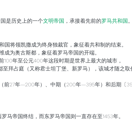
帝国是历史上的一个
文明
帝国
，承接着先前的
罗马共和国
共和国将领凯撒成为终身独裁官，象征着共和制的结束。
大维成为奥古斯都，象征着罗马帝国的开端。
前100年至公元400年这段时期是世界上最大的城市，
迁都至拜占庭（又称君士坦丁堡、新罗马），该城才随之取
27年—200年）、中期（200年—395年）和后期〔395
西罗马帝国终结，而东罗马帝国则一直存在至1453年。