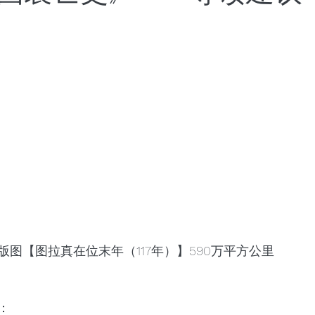
世界将向何处去
成都百日散记
以色列百日散记
日散记
西班牙百日散记
图【图拉真在位末年（117年）】590万平方公里
：