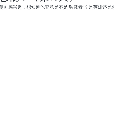
朗哥感兴趣，想知道他究竟是不是“独裁者“？是英雄还是
世界将向何处去
成都百日散记
以色列百日散记
日散记
西班牙百日散记