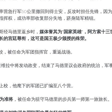
率营急行军50公里撤回到得士安，反攻时担任先锋，因
指挥权，成功率部收复部分失地，跻身陆军精锐。
洛哥经马德里返乡时，
媒体誉其为"国家英雄"，阿方索十三
长的宫廷尊衔，这可是国王极少颁授的殊荣。
中校，被任命为军团指挥官，重返战场。
日，里维拉中将发动政变，结束了马德里议会政府的统治，军
晋升上校，他麾下的军团已扩编至八个营。
升为准将
，被任命为驻守马德里的步兵第一师第一旅旅长。