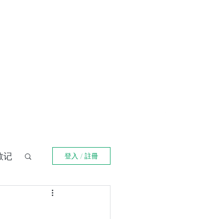
登入
福箴言
《阿特拉斯耸耸肩》
Online Orders (New)
散记
登入 / 註冊
界