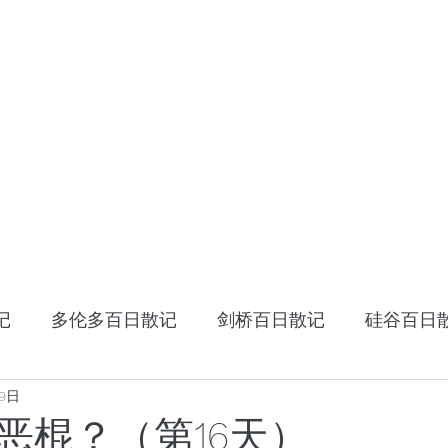
HOME
十年十国
读书笔记
星云大师：幸
记
多伦多百日散记
剑桥百日散记
硅谷百日
29日
《阿特拉斯耸耸肩》
读书笔记
张家卫的视
恶棍？（第16天）