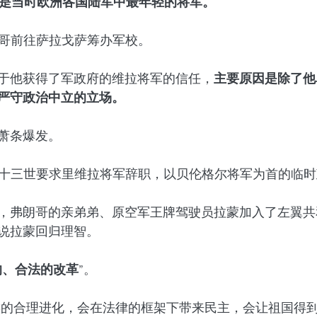
称是当时欧洲各国陆军中最年轻的将军。
佛朗哥前往萨拉戈萨筹办军校。
于他获得了军政府的维拉将军的信任，
主要原因是除了他
严守政治中立的立场。
大萧条爆发。
方索十三世要求里维拉将军辞职，以贝伦格尔将军为首的临
，弗朗哥的亲弟弟、原空军王牌驾驶员拉蒙加入了左翼共
说拉蒙回归理智。
的、合法的改革”
。
族的合理进化，会在法律的框架下带来民主，会让祖国得