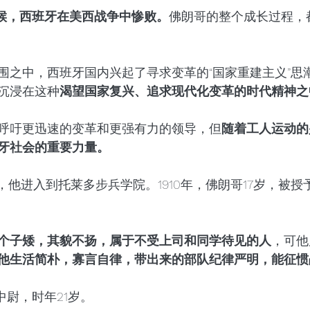
时候，西班牙在美西战争中惨败。
佛朗哥的整个成长过程，
围之中，西班牙国内兴起了寻求变革的“国家重建主义”思
沉浸在这种
渴望国家复兴、追求现代化变革的时代精神之
呼吁更迅速的变革和更强有力的领导，但
随着工人运动的
牙社会的重要力量。
4岁，他进入到托莱多步兵学院。1910年，佛朗哥17岁，被
个子矮，其貌不扬，属于不受上司和同学待见的人
，可他
他生活简朴，寡言自律，带出来的部队纪律严明，能征惯
中尉，时年21岁。