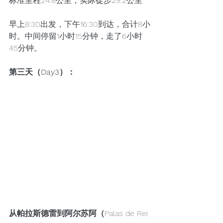
标准里程24.8公里，实际徒步29.2公里
早上8:30出发，下午16:30到达，合计8小
时。中间停留1小时15分钟，走了6小时
45分钟。
第三天（Day3）：
从帕拉斯德雷到阿尔苏阿（
Palas de Rei 