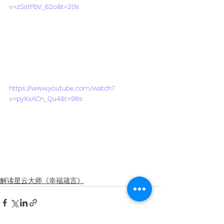
v=zSstPbV_62o&t=20s
https://www.youtube.com/watch?
v=pyXsACn_Qu4&t=98s
解读星云大师《幸福箴言》