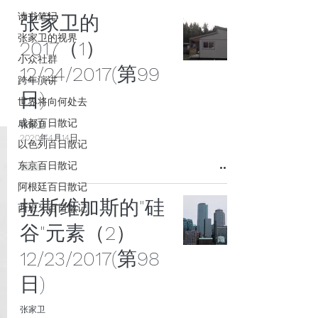
读书笔记
张家卫的
张家卫的视界
2017（1）
小众社群
12/24/2017(第99
跨年演讲
日)
世界将向何处去
成都百日散记
张家卫
2020年4月14日
以色列百日散记
东京百日散记
阿根廷百日散记
拉斯维加斯的"硅
西班牙百日散记
谷"元素（2）
12/23/2017(第98
日)
张家卫