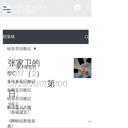
小众行为学研究基金
登入
张家卫工作室
部落格
硅谷百日散记
All Posts
张家卫的
2020庚子年百日
2017（2）
散记
12/25/2017(第100
多伦多百日散记
剑桥百日散记
日)
硅谷百日散记
张家卫
解读星云大师
2020年4月14日
《幸福箴言》
《阿特拉斯耸耸
肩》