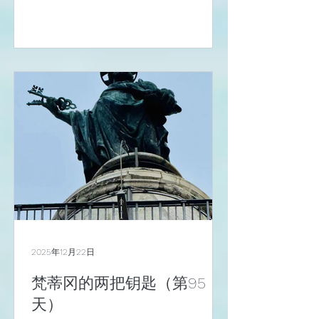
区，有开曼群岛、英属维尔京群岛
（BVI）、百慕大、巴哈马以及香港、
新加坡、瑞士、卢森堡，美国的特拉华
州也是。 航运圈子也有一个类似的国际
惯例，名字叫方便旗船舶注册（Flags
of Convenience， FOC），简单地说，
就是船东将船注册在第三国，悬挂第三
国的国旗，享受第三国低税费、登记便
捷、监管宽松的便利，第三国的名字便
被冠上“方便国”，这是国际上很通行的
做法。 业内最有名的方便旗注册国家是
巴拿马，现在被利比里亚抢了头筹，再
就是马绍尔群岛、巴哈马等，还有塞浦
路斯。 一般人一定觉得这方便旗船舶因
为不怎么样才会选择这些低质量的国
2025年12月22日
家，也对，可也不能一概而论，就比如
这塞浦路斯，在欧洲就特别受欢迎，因
梵蒂冈的两把钥匙（第95
为在《巴黎备忘录》的检查中一直表现
天）
优异，所以被欧盟认可，列在值得信赖