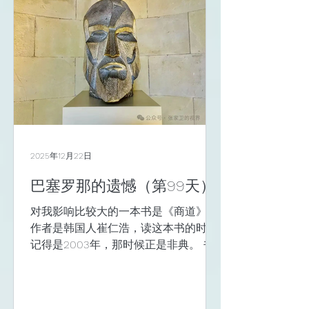
天放在一起，看起来就像你在一样。 每
天，都会去楼下的超市逛逛，买点什
么，其实就是想去逛逛，看看人。 也会
去门口的咖啡馆坐坐，看电脑、看人。
刘琪和乙炫专程从瓦伦西亚跑来了一
趟，聊了天，吃了牡蛎和羊排，把我从
这些天的码字中解放了一会儿。 王斌来
了电话，说是西班牙的新能源市场超级
好，中国有超级好的储能设备，麦肯锡
都出具了报告，与韬文聊了聊，或许会
2025年12月22日
有机会。 行走路上，会遇到好多的事，
更会遇到好多的人，与人玫瑰手有余
巴塞罗那的遗憾（第99天）
香，一直是我的信条，尽管有时候也会
对我影响比较大的一本书是《商道》，
遇到不怎么样的事和人。 巴塞罗那某行
作者是韩国人崔仁浩，读这本书的时间
为艺术博物馆 伊伊老师跟我说她除了上
记得是2003年，那时候正是非典。 书
班，还报了好几个学习班，
里有一个主角，是个杯子，叫“戒盈
杯”。这只杯子只能倒七分满，如果全
满，一杯水都会消失。 道理就不讲了，