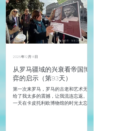
复兴梦想”的帝王们明知道理，却依然乐
此不彼的原因所在。 3，真正能被文明
继承的不是疆域，而是制度 疆域会被重
画，帝国会被更迭，可语言、道路、法
律、组织方式、价值逻辑会留在所有继
承者的体内，这才是文明真正的延续方
式。 这些“看不见的疆域”，才是文明真
正的边界。 想到这些，突然有一种释
2025年12月14日
然，这些年来，也许走的地方多了，见
到的人也多，越来越觉得小国寡民的
从罗马疆域的兴衰看帝国博
好。 英国曾经是帝国，有的人认为米字
弈的启示（第93天）
旗落了，我去英国，感受到了英国人的
第一次来罗马，罗马的古老和艺术无疑
恬淡和自信。 西班牙曾经是帝国，有的
给了我太多的震撼，让我流连忘返。 头
人认为变成了欧洲猪
一天在卡皮托利欧博物馆的时光太忘
我，竟然错过了预定的罗马斗兽场、罗
马论坛和帕拉丁山的导游时间，幸而
GetYourGuide（GYG）还不错，帮我重