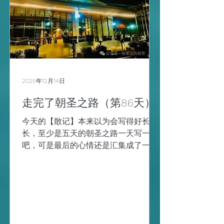
下，原来这种说法是源自于早期的闽南
语，其中“牙”的发音与“Portugal”中的
“gal”音节相似，而“葡萄”则与“Portu”发
音接近。 至于西班牙的名字，依据的主
要是它的西班牙语发音“España” /es
ˈpaɲa/ ，近似读作“埃斯-巴-尼亚”，好
像有点“牙”那个意思。 至于名字啥时候
2025年12月14日
有的，大清朝的时候才有的，而且是鸦
走完了朝圣之路（第86天）
片战争之后才开始喊起来的，因为以前
中国人不移民，官府也不让。 闽南人是
今天的【散记】本来以为会写得好长好
华人中最早移民的主力群体，至于原
长，至少是五天的朝圣之路一天写一篇
因，主要是农田少
吧，可是最后的心情还是汇集成了一
篇。 临走前一晚的萨里亚小镇，似乎过
了一个月，我把一个月欠下的“朝圣”攻
略似乎都在这一晚攻略完了。 临睡前，
关于这圣地亚哥的朝圣之路究竟还有哪
些讲究呢？我又认真地温习了一遍，放
到了手机备忘里： 1，朝圣者护照