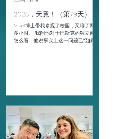
满了扇贝壳又从海上徐徐升起来了，这
2025年12月7日
也是朝圣之路上的象征标志-扇贝壳的
2025，天意！（第79天）
最早来由。 遗骸就被埋葬在加利西亚的
一个村落（pueblo），可是慢慢地也就
Mikel博士带我参观了校园，又聊了两个
被人遗忘了，村落也时过境迁，下落不
多小时。 我问他对于巴斯克的独立倾向
明。 直到公元813年，也就是将近800
怎么看，他说事实上这一问题已经解决
年之后，有一位牧羊人寻着流星坠落的
了，自从埃塔游击队解散了之后，巴斯
地方，发现了
克地区与中央政府的关系已经完全缓
和，更多的是 自治与共融、共发展 ，
眼下没有独立的土壤和环境。 聊起了埃
塔游击队的一些过往，大概的脉络差不
多，维基百科的说法基本上接近于事
实。 埃塔（ETA）的正式名称叫巴斯克
祖国与自由（País Vasco y
Libertad），成立于1958年，其标志性
形象是缠着一柄斧头的一条蛇，而且通
体黑色。 埃塔的政治目标是通过武装斗
争建立起独立的 社会主义巴斯克国 ，
信仰马克思主义，当时受到了包括古