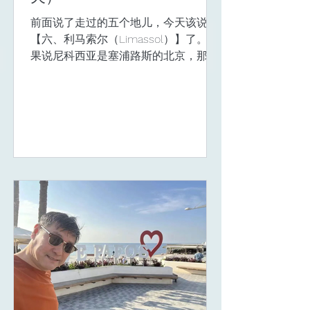
曾经的赶考。 那晚喝了几杯，突然明白
前面说了走过的五个地儿，今天该说
为什么“文科”不受待见，因为这样的思
【六、利马索尔（Limassol）】了。 如
考对于很多人来说属于
果说尼科西亚是塞浦路斯的北京，那么
利马索尔就是塞浦路斯的上海了。 利马
索尔虽然是第二大城市，可现代气息似
乎要好过首都尼科西亚和度假胜地帕福
斯，属于经济中心和国际化的中心。 也
难怪，最大的港口在这，据说是出口的
50%，进口的90%都在这里，前面说的
方便旗船舶注册优势，让这里积聚了不
少来自欧洲的航运公司总部或者区域中
心办公室，当然，还有其他行业的国际
企业落户在这里，离岸金融和免税这事
挺吸引人的。 当地人介绍的时候，也会
说上英军的两个主权军事基地在这，把
这一点当安全优势说，要是喷子们看
到，肯定会说“软骨头”。 晚上出去海边
散步，灯红酒绿，洋房、洋车、洋游艇