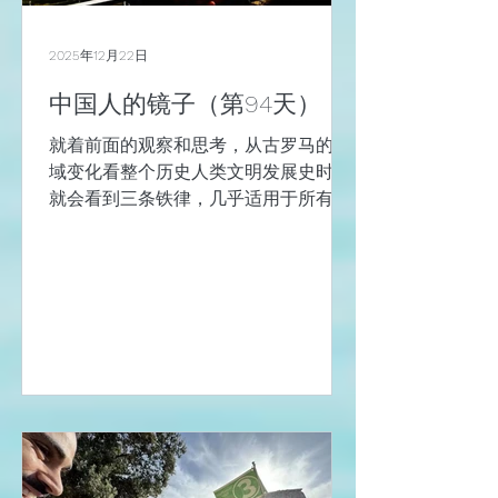
着虔诚之心来祈祷的人也多。 我属于慕
名而来的人，也因为知道了2025年是天
主教的禧年，再来走一走圣门的人，据
2025年12月22日
说圣门只有在禧年的年景才会打开。 排
中国人的镜子（第94天）
队进入“圣门”的人 梵蒂冈最神圣的地
方，或者说梵蒂冈的灵魂，就是圣彼得
就着前面的观察和思考，从古罗马的疆
大教堂（Basilica di San Pietro）了。
域变化看整个历史人类文明发展史时，
朝圣之旅时，我说了耶稣的12门徒，重
就会看到三条铁律，几乎适用于所有文
点说了三位，除
明、所有组织和所有的时代。 罗马的凯
撒凯旋门 1，任何体系想扩大，都必须
先制定秩序与规则。 扩张靠能力，衰落
是因为现实。罗马满足了扩张的条件，
扩张自然发生。罗马满足了衰落的条
件，衰落也会成为现实。 2，衰落的根
源不是敌人，而是“复杂度达到临界点”
。 所有的帝国都会被自己的复杂性击
败，而复杂性的源头在于“野心”的膨
胀，只不过规模越大，技术越先进，临
界点越晚到来，大概这就是那些有“伟大