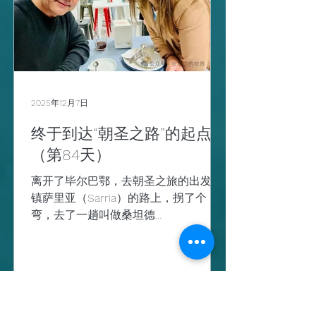
巴、利比亚和黎巴嫩等国的资助，还受
到墨西哥和委内瑞拉的庇护，并与其他
左翼军事组织有联系。 埃塔游击队的成
员除了在西班牙本土外，还广布于欧洲
的的法国、比利时、德国和意大利，以
及拉丁美洲的墨西哥、乌拉圭等。 自
2025年12月7日
1968年以来，埃塔的恐怖袭击造成了超
过800人丧生、数千人受伤。尽管“埃
终于到达“朝圣之路”的起点
塔”的暗杀目标是政府要员，可受到伤害
（第84天）
的大多数是普通人。 埃塔被西班牙政
离开了毕尔巴鄂，去朝圣之旅的出发小
府、法国政府、欧盟和美国列为恐怖组
镇萨里亚（Sarria）的路上，拐了个
织
弯，去了一趟叫做桑坦德
（Santander）的城市。 桑坦德毗邻大
西洋的坎塔布里亚海，而坎塔布里亚海
又是比斯开湾南部的一部分。桑坦德所
在的自治区也叫坎塔布里亚，而桑坦德
是自治区的首府。 桑坦德不像巴塞罗那