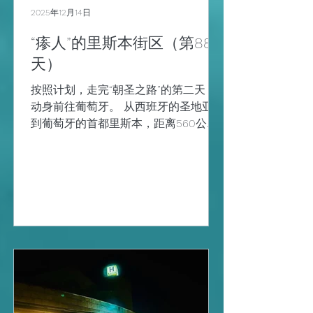
我的偏好，而且可以随时上下，爱呆多
2025年12月14日
久就多久。 今天预报有雨，而且下雨的
“瘆人”的里斯本街区（第88
概率是100%，就寻思，或许这样的天气
才可以更好的感受传说中的“大航海时
天）
代”吧。 一入海事博物馆的大门，迎面
按照计划，走完“朝圣之路”的第二天，
而来的雕像，就
动身前往葡萄牙。 从西班牙的圣地亚哥
到葡萄牙的首都里斯本，距离560公
里，巴士需要7.5小时。 拖着极度疲惫
的身体，好容易挪上去了巴士，车上的
人很少，竟然可以这样惬意地将双脚高
抬，也算是一种疲惫的惬意。 凡是会汉
字的人，都知道世界上有两个“牙”，那
就是西班牙和葡萄牙。 而事实上，人家
外国人没这个说法，因为这两个单词
“Spain”和“Portugal”，无论是英文还是西
班牙文或者葡萄牙文的发音，都跟“牙”
没一毛钱关系。 我又试了试中文发音，
觉得汉字好像也没“牙”的音啊，查证了