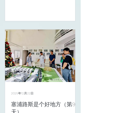
这本书是小说，讲的是一个叫做林尚沃
的人，一生的三次大起大落。 这么多年
来，总是会有很多遗憾，我常说“都是最
好的安排”。这句话的出处其实就是来源
于“戒盈杯”，没有十全十美的事儿，有
多少就算多少，觉得差不多了，就是差
不多了，即使杯子空了，也是杯子。 明
天就该满了100天，今天是第99天。 事
实上，从塞浦路斯回来巴塞罗那已经两
周了，只是因为铁下心来要把大航海时
代的事儿解惑、铁下心来要把地中海和
罗马帝国的缘由搞搞清楚，所以就怠慢
了巴塞罗那的景物和人，沉浸在葡萄
牙、罗马和塞浦路斯的脚步。 阅读资
料、查阅笔记、翻看照片，再把它们变
成文字，数了数，竟然又有5万多字。
2025年12月22日
心里是愉悦的，因为一直困惑的不少事
儿终于算是理顺明白了，这是一种自
塞浦路斯是个好地方（第98
得，一种满足，每天的不分昼夜，像是
天）