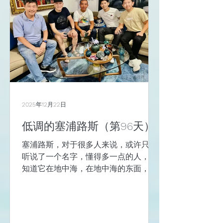
与美是一个东西 。 说是美景餐厅Oniro
by sea的海岸边有一艘沉船，以为是古
船，却是60年代的一艘搁浅的船，于是
想起了我经历的不少关于“沉船”的往
事，“沉船”可不是风景，而是不堪。 帕
福斯有一个叫考古公园的地方，事实上
更像是一处考古的现场，逛荡的时候，
因为临海的风大，要把帽子的绳带系在
下巴上才行，否则会被风吹了去。 走在
2025年12月22日
这里，就像是在古希腊、古罗马的地板
马赛克上走，还有拜占庭、还有中世
低调的塞浦路斯（第96天）
纪，反正是在古人家的地皮上溜达，房
塞浦路斯，对于很多人来说，或许只是
本上的房主要靠考古，原来只能在画上
听说了一个名字，懂得多一点的人，会
看到的大浴场在这里可以看到古时候的
知道它在地中海，在地中海的东面，靠
墙基，
近中东那边。 我是从航运出身，对于世
界上旮旮旯旯的地方，知道多一点。 相
信不少人会听说以提供税收优惠、金融
保密和宽松监管而闻名的离岸国家和地