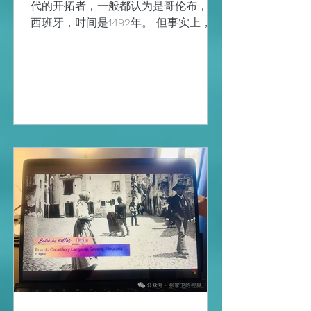
代的开拓者，一般都认为是哥伦布，是
西班牙，时间是1492年。 但事实上，郑
和下西洋比哥伦布的时间要早，原因以
及结果之前说过，就不再絮叨了。 可
“两牙”之一，又是当年与西班牙曾平起
平坐的另一海上霸主的葡萄牙，为什么
明明探索未知海洋的成功经历更早、更
远，却反而将这大航海时代开拓者的名
头让西班牙、被哥伦布给“抢”去了呢？
这“抢”字用的不确切。 来到葡萄牙的里
斯本，在之前查阅不少资料的基础上，
我最想去看的地方是海事博物馆
（Museu de Marinha）和发现者纪念碑
（Padrão dos Descobrimentos），然
后才是旅游攻略中最多推荐的热罗尼莫
斯修道院（Mosteiro dos Jerónimos）
和贝伦塔（Torre de Belém）。 里斯本
是第一次来，所以选择了可以快速浏览
的城市观光车，黄色的，路过景点包括