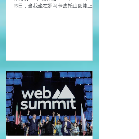
轮回， 可轮回背后的逻辑是什么呢？
15日，当我坐在罗马卡皮托山废墟上
虽然有吉本的 《罗马帝
时，听到附近神殿里传来僧侣的晚祷
声，这一刻让我深刻感受到罗马帝国的
“衰亡” 。 吉本认为 这是他构思《罗马
帝国衰亡史》的“神圣时刻”，是他对罗
马历史感触最深的瞬间。 二、 在图拉
真统治（98–117）的鼎盛时期 ，罗马帝
国的疆域西起西班牙与不列颠，东至幼
发拉底河上游，南抵北非，北达莱茵河
与多瑙河。 在这幅空前辽阔的版图包围
之下，整个地中海仿佛成了罗马的“内
湖”，不再有外敌侵扰，商船可以安全地
在这片蓝色内海中航行，货物与财富源
源不断地汇聚到帝国腹地，使罗马城与
行省之间形成了前所未有的繁荣与安
定。 三、 地中海不再是帝国的“内湖”
，而成了分隔文明与蛮荒的界海；罗马
城的雄伟拱门、竞技场与神庙在岁月与