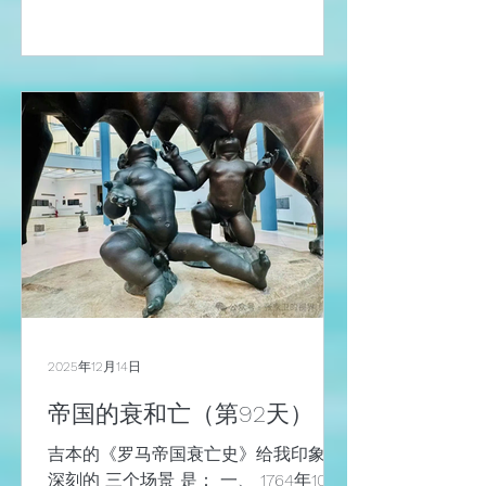
新预约了新时间。 不过，在我脑海中最
挥之不去的，依然是帝国大道上的那四
幅“罗马世界”壁图，突然意识到一个似
乎已经被现代世界磨平已久的事实：疆
域从来不是地理的，而是时间的。 对于
时间的敏感，也许要感谢阿根廷的贡萨
罗教授，还有西班牙的时间应用研究机
构的访学时光。 公元117年，图拉真时
代的那幅地图，灰色地带囊括了地中
海，标注的名字包括伊比利亚
（IBERIA）、高卢（GALLIA）、小亚细
亚（ASIA MINOR）和美索不达米亚
（MESOPOTAMIA）。 在古罗马帝国的
时候真的是“现实”，但在中世纪变成了
“回忆，在文艺复兴时期定义为“想象”，
2025年12月14日
而到了墨索里尼时代又被拿来当作新帝
帝国的衰和亡（第92天）
国的“召唤”。 同一片土地，可以经历无
数次定义、再定义、被放大、被遮掩、
吉本的《罗马帝国衰亡史》给我印象最
被夺回、被遗忘，当然可以将其解释为
深刻的 三个场景 是： 一、 1764年10月