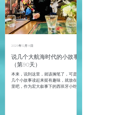
人 ，他们来自157个国家，其中包括
1857位投资人和2725家科创公司。而
且，这次来的投资者人数比 2024 年的
1066 名投资者增加了 74%，创了历史
新高。 Web Summit是个啥？中文一般
翻译为“网络峰会”。 但“Web”简单地翻
译成“网络”，似乎觉得没能表达出其更
内涵的东西，因为我们都知道“Web”是
2025年12月14日
在Http协议基础之上利用浏览器进行访
问的网站，但此网站却不同于我们通常
说几个大航海时代的小故事
理解的网站，比如现在很火的Web3.0
（第90天）
本来，说到这里，就该搁笔了，可是有
几个小故事读起来挺有趣味，就放在这
里吧，作为宏大叙事下的西班牙小吃“塔
帕斯”。 里斯本海事博物馆 （一）好望
角名字的由来 1488年，迪亚士带队航
行，到了好望角这地方，结果遇到了风
暴，风暴将船推到了陆地上，迪亚士将