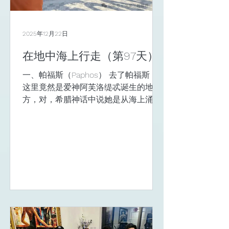
的样样不少，歌舞升平。 白天的时候去
了趟利马索尔的新区，如果不说，还以
为到了迪拜或者摩洛哥的哪个区，尽显
2025年12月22日
高级感，度假的感觉也有，据说住在这
在地中海上行走（第97天）
边的有钱人和当官的人多。 说是这10年
来，塞浦路斯的发展挺快，不仅仅是房
一、帕福斯（Paphos） 去了帕福斯，
地产上来了，而且金融这块也上来了，
这里竟然是爱神阿芙洛缇忒诞生的地
主要的增长点在于博彩、金融科技和支
方，对，希腊神话中说她是从海上涌起
付平台。原因吗？也简单，这地儿小，
的泡沫中诞生的，就在被称为爱神岩的
一直希望把自己定
这片区域。 海滩边上的鹅卵石卧碑上还
真有考证，说 她的生日是1月9日 ，好
神奇。 爱神阿芙洛缇忒是维纳斯的希腊
名，她是塞浦路斯的保护神，帕福斯郊
外还真有她的神庙遗址，不过，名字叫
维纳斯海滩的大海，我是一定要下去过
过水的。 站在被称为国王墓群的高坡
上，望见的正好是维纳斯的海滩，拍了
张照片，不知怎得，突然觉得 死亡似乎