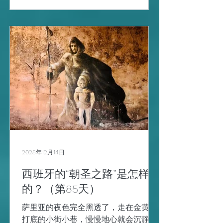
（Credencial） ，已经拿到，要放好。
如果到萨里亚的朝圣者办公室，可凭护
照免费领取。 这是朝圣之路的“通行
证”，是由圣地亚哥大教堂授权的朝圣者
身份证明文件， 需要全程携带。 2，
朝圣者护照的核心功能 ，是里程验证，
同时也是灵魂之旅的记录。 朝圣者凭借
朝圣护照上的一路盖章，在终点圣地亚
哥朝圣者办公室领取Compostela朝圣
证书。 徒步者的最低要求需要至少完成
最后100公里，骑行者的最低要求需要
完成至少最后200公里。 最后100公里
的盖章规则是，每日至少要盖 2个章，
2025年12月14日
而人家走了更多前期路段的朝圣者，每
天盖 1个章就行。当然多盖会显得更有
西班牙的“朝圣之路”是怎样来
纪念意义，只是朝圣护照的页面是有限
的？（第85天）
的，一般人需要5-7天就可以完成。 3，
萨里亚的夜色完全黑透了，走在金黄色
朝圣之路沿途的补给和住宿
打底的小街小巷，慢慢地心就会沉静下