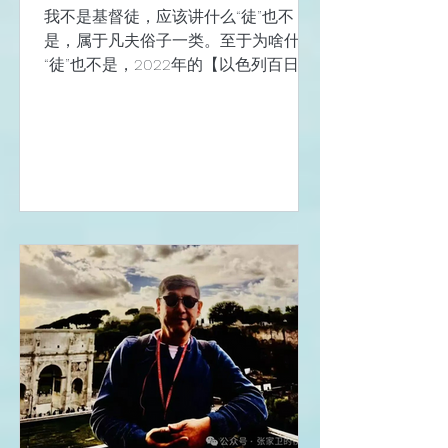
我不是基督徒，应该讲什么“徒”也不
的船旗国“白名单”中，吸引了大量船
是，属于凡夫俗子一类。至于为啥什么
东。...
“徒”也不是，2022年的【以色列百日散
记】中说得多，最接近的一句话应该是
“觉得自己不够格”。 对于梵蒂冈，在我
心目中的地位，那是“神”一样的存在，
充满了向往和想象。 圣彼得大教堂以及
圣彼得广场 我觉得，一个人的一生，除
了个人的偏好之外，一定要去的两个地
方有耶路撒冷，再就是梵蒂冈，至于第
三个，西班牙的圣地亚哥-德-孔波斯特
拉，于我而言，属于遇见，属于有缘。
耶路撒冷的哭墙 圣地亚哥的圣雅各 关
于梵蒂冈，铺天盖地的旅游攻略，相信
对于随时可以冲浪网路的人来说，并不
算陌生。 可是，亲自的体验，或者说从
人群中将灵魂抽出进入沉浸式体验的状
态，更是不易，来梵蒂冈的游人多，抱