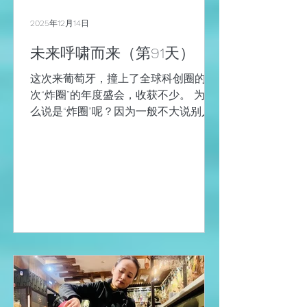
外族统治下逐渐荒废，化作后世考古尘
埃中的残垣断壁。 西罗马在蛮族铁蹄下
2025年12月14日
终结，东罗马（拜占庭）则带着残破的
疆域苟延残喘，直至十五世纪中叶被奥
未来呼啸而来（第91天）
斯曼帝国最终吞噬。 罗马帝国——这座
这次来葡萄牙，撞上了全球科创圈的一
曾令整个古代世界俯首的巨厦，至此真
次“炸圈”的年度盛会，收获不少。 为什
正倾覆，宣告了一个时代的终结。
么说是“炸圈”呢？因为一般不大说别人
好话的官方机构，比如商务部，也早在
9月5日，就通过官方网站发布了消息
说： Web Summit 2025Lisbon（里斯
本全球网络峰会）是全球规模最大的科
技会议之一，预计将吸引数千名与会
者，涵盖来自一百多个多国家的创业
者、投资人、企业家、媒体人士与政策
制定者。 事是这个事儿，可规模要大大
超过预期。 一、Web Summit
2025Lisbon 是个啥？ 据大会主办方
Web Summit称，这次盛会来了 71386