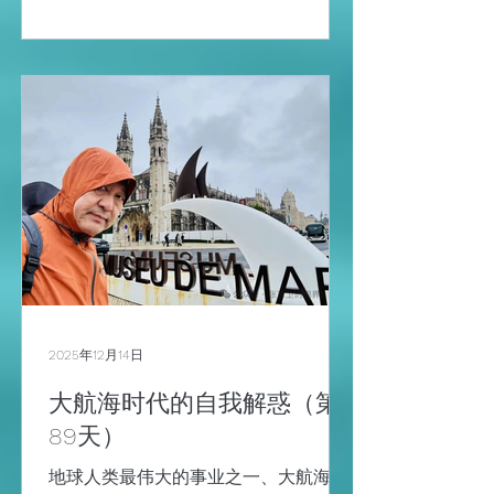
这地方命名为“风暴角”。迪亚士意识到
绕过了非洲，但前路未卜，就选择返回
去向葡萄牙国王报告。 若昂二世听了之
后非常高兴，认为风暴过后就是希望，
发现了非洲大陆的角，就有了继续探索
发现印度的希望，于是就将这个角命名
为好望角。 可惜的是，1500年，迪亚
士随佩德罗舰队远航期间在好望角遭遇
风暴遇难，但1498年，达.伽马就是绕过
了迪亚士发现的好望角才抵达了印度，
再之后的1519年，麦哲伦也沿着这条航
线远航，只是他不仅到了印度，而且到
了更东方。 （二）麦哲伦没有完成环球
航行 麦哲伦并没有完成环球航行，而是
2025年12月14日
一位也叫塞巴斯蒂安的巴斯克人（
大航海时代的自我解惑（第
Juan Sebastián Elcano，1486—1526）
完成的，这是怎么说得呢？ 1519年，麦
89天）
哲伦率领了五艘船远航，在这次远征
地球人类最伟大的事业之一、大航海时
中，他还发现了 麦哲伦海峡...