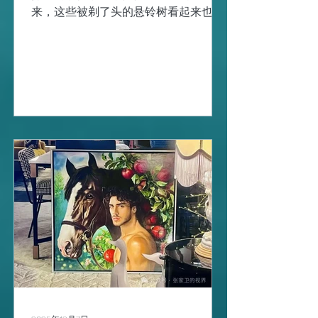
来，这些被剃了头的悬铃树看起来也没
有那么鬼魅了。 走进圣玛丽亚教堂拜拜
了之后，心里也敞亮多了。 萨里亚的名
字标志旁边就是古老的圣萨尔瓦多教
堂，教堂顶端的两个风铃是典型的加利
西亚乡村风格，看着它，就好像听到了
村头叮叮作响的开工铃声。 去查了下关
于朝圣之路的关键信息，放在这里备
忘： 一、朝圣之路是怎样来的？ 西班
牙的朝圣之路（圣雅各之路），起源于
耶稣十二门徒之一的圣雅各（St.
James）。 公元42年，也就是耶稣受
难10年之后，圣雅各在耶路撒冷被希律
王砍了头，殉了道。他的门徒决定将他
的遗骸通过海路运到西班牙，因为圣雅
各是这里最早的布道者。 结果，船只在
途中遇到了强风暴雨，把船打沉了，门
徒们逃上岸祈祷时，却发现沉掉的船贴